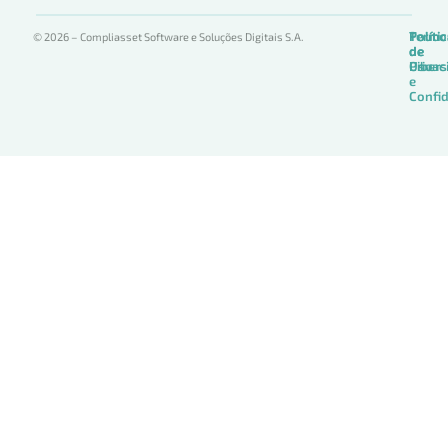
Termo
Políti
Políti
© 2026 – Compliasset Software e Soluções Digitais S.A.
de
de
de
Uso
Privac
Ciber
e
Confid