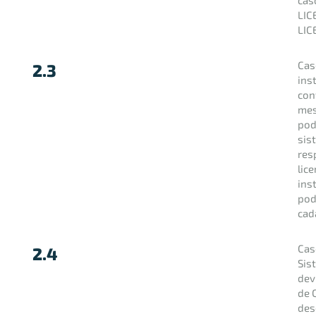
cas
LIC
LIC
Cas
2.3
ins
con
mes
pod
sis
res
lic
ins
pod
cad
Cas
2.4
Sis
dev
de 
des