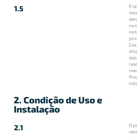
É r
1.5
mod
den
com
not
pri
Cas
dis
das
rea
mai
Pro
mód
2. Condição de Uso e
Instalação
O p
2.1
nen