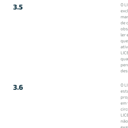
O L
3.5
exc
man
de 
obs
ler
que
ati
LIC
qua
per
des
O L
3.6
est
pro
em 
cir
LIC
não
exa