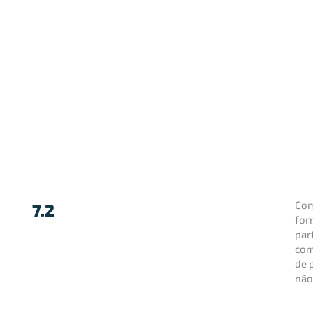
Com
7.2
for
par
com
de 
não