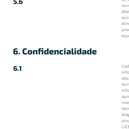
5.6
nov
alt
ass
dim
pre
equ
6. Confidencialidade
Cad
6.1
inf
des
ter
inf
apr
mas
téc
dia
pro
LIC