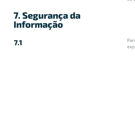
7. Segurança da
Informação
Par
7.1
exp