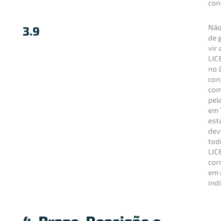
con
Não
3.9
de 
vir
LIC
no 
con
com
pel
em 
est
dev
tod
LIC
cor
em 
indi
4. Prazo, Rescisão e