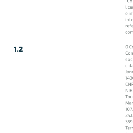
“Co
lic
e i
int
ref
com
O C
1.2
Com
soc
cid
Jan
143
CNP
NIR
Tau
Mart
107
25.
359
Ter