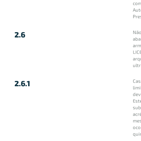
com
Aut
Pre
Não
2.6
aba
arm
LIC
arq
ult
Cas
2.6.1
lim
dev
Est
sub
acr
mes
oco
qui