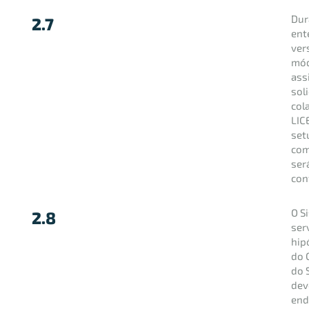
Dur
2.7
ent
ver
mód
ass
sol
col
LIC
set
com
ser
con
O S
2.8
ser
hip
do 
do 
dev
end