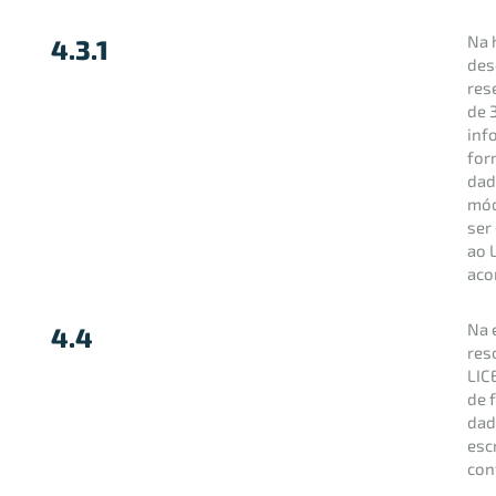
Na 
4.3.1
des
res
de 
inf
for
dad
mód
ser
ao 
aco
Na 
4.4
res
LIC
de 
dad
esc
con