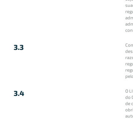
sua
reg
adm
adm
con
Com
3.3
des
raz
reg
reg
pel
O L
3.4
do 
de 
obr
aut