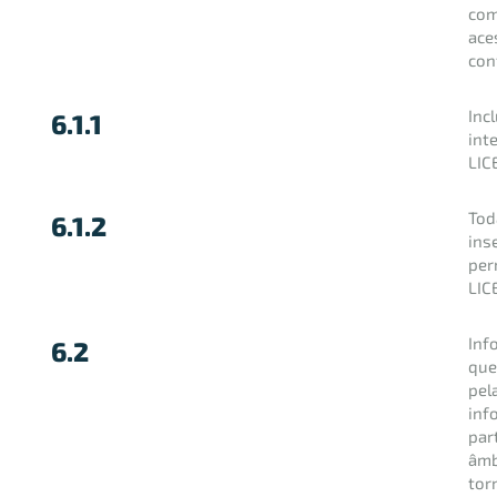
com
ace
con
Inc
6.1.1
int
LIC
Tod
6.1.2
ins
per
LIC
Inf
6.2
que
pela
inf
par
âmb
tor