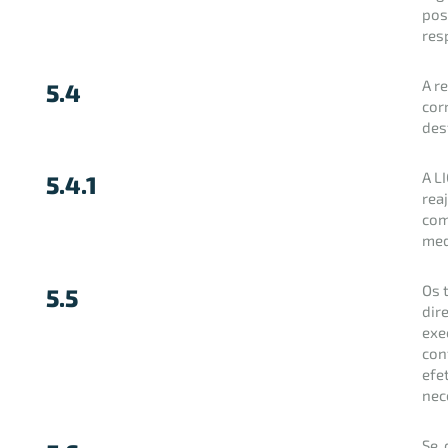
pos
res
A r
5.4
cor
des
A L
5.4.1
rea
com
med
Os 
5.5
dir
exe
con
efe
nec
Se,