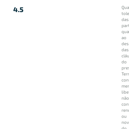
Qua
4.5
tol
das
par
qua
ao
des
das
clá
do
pre
Ter
con
me
lib
nã
con
ren
ou
nov
do