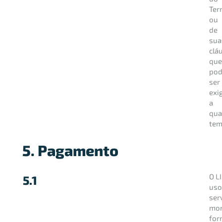
Ter
ou
de
sua
clá
qu
pod
ser
exi
a
qua
tem
5. Pagamento
O L
5.1
uso
ser
mon
for