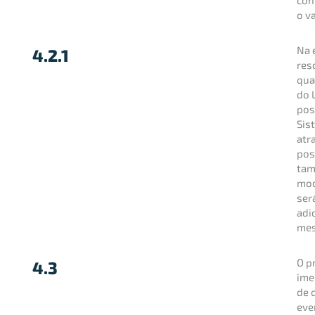
o va
Na 
4.2.1
res
qua
do 
pos
Sis
atr
pos
tam
mod
ser
adi
mes
O p
4.3
ime
de 
eve