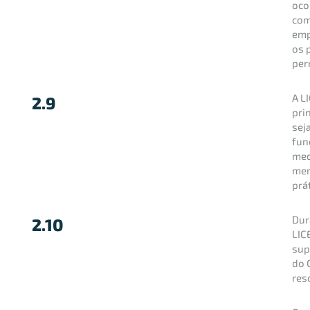
oco
com
emp
os 
per
A L
2.9
pri
sej
fun
med
mer
prá
Dur
2.10
LIC
sup
do 
res