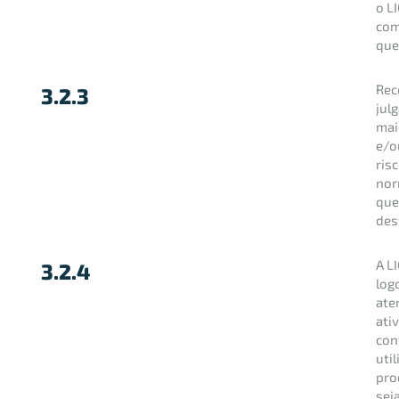
o L
com
que
Rec
3.2.3
jul
mai
e/o
ris
nor
que
des
A L
3.2.4
log
ate
ati
con
uti
pro
sej