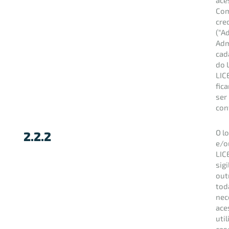
Com
cre
(“A
Adm
cad
do 
LIC
fic
ser
con
O l
2.2.2
e/o
LIC
sig
out
tod
nec
ace
uti