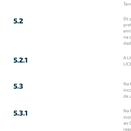
Ter
Os 
5.2
pre
emi
na 
dad
A L
5.2.1
LIC
Na 
5.3
inc
de 
Na 
5.3.1
sup
ao 
reg