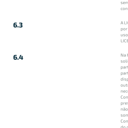
sem
con
A L
6.3
por
uso
LIC
Na 
6.4
sol
par
par
dis
out
nec
Con
pre
não
som
Con
do d