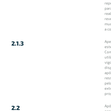
rep
par
rea
rev
mud
a c
Ape
2.1.3
est
Com
uti
vig
dis
apó
res
pel
ext
pro
Apó
2.2
ace