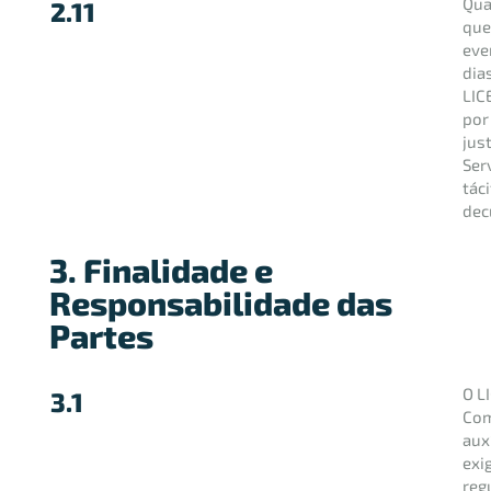
Qua
2.11
que
eve
dia
LIC
por
jus
Ser
tác
dec
3. Finalidade e
Responsabilidade das
Partes
O L
3.1
Com
aux
exi
reg