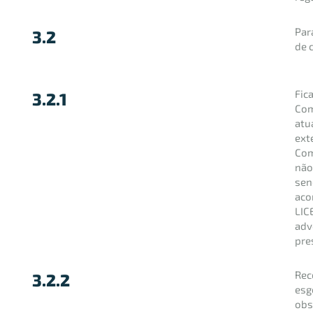
Par
3.2
de 
Fic
3.2.1
Com
atu
ext
Com
não
sen
aco
LIC
adv
pre
Rec
3.2.2
esg
obs