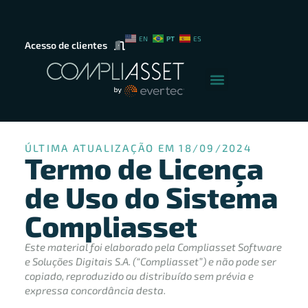
PT
EN
ES
Acesso de clientes
ÚLTIMA ATUALIZAÇÃO EM 18/09/2024
Termo de Licença
de Uso do Sistema
Compliasset
Este material foi elaborado pela Compliasset Software
e Soluções Digitais S.A. (“Compliasset”) e não pode ser
copiado, reproduzido ou distribuído sem prévia e
expressa concordância desta.