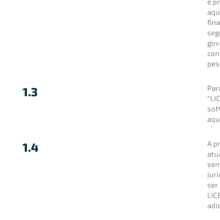
é p
aqu
fin
seg
gov
con
pes
Par
1.3
“LI
sof
aqu
A p
1.4
atu
sem
jur
ser
LIC
adi