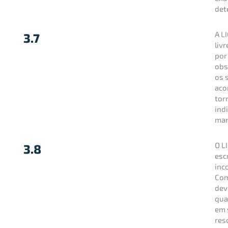
det
A L
3.7
liv
por
obs
os 
aco
tor
ind
man
O L
3.8
esc
inc
Com
dev
qua
em 
res