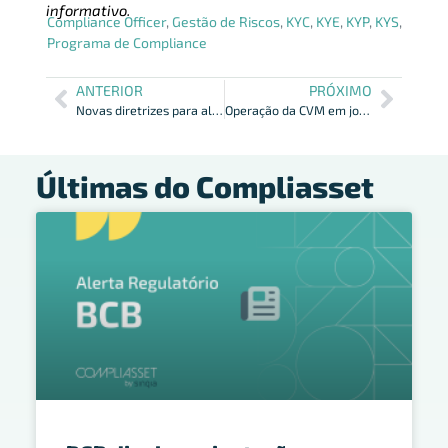
informativo.
Compliance Officer
,
Gestão de Riscos
,
KYC
,
KYE
,
KYP
,
KYS
,
Programa de Compliance
ANTERIOR
PRÓXIMO
Novas diretrizes para alterações no Registro de Oferta Pública
Operação da CVM em jogos seleção na Copa 2023
Últimas do Compliasset