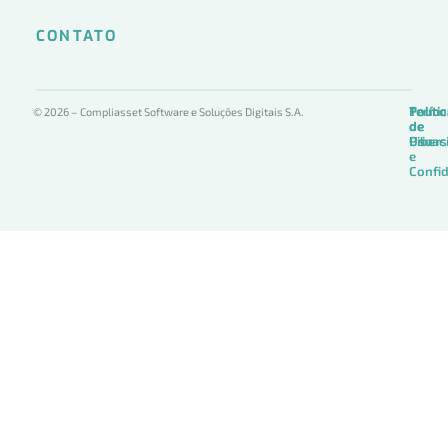
CONTATO
Termo
Políti
Políti
© 2026 – Compliasset Software e Soluções Digitais S.A.
de
de
de
Uso
Privac
Ciber
e
Confid