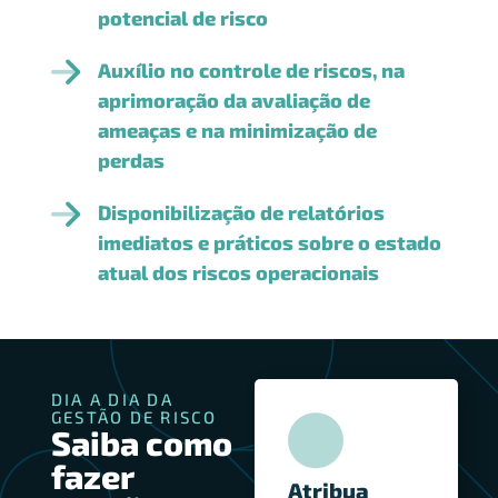
potencial de risco
Auxílio no controle de riscos, na
aprimoração da avaliação de
ameaças e na minimização de
perdas
Disponibilização de relatórios
imediatos e práticos sobre o estado
atual dos riscos operacionais
DIA A DIA DA
GESTÃO DE RISCO
Saiba como
fazer
Atribua