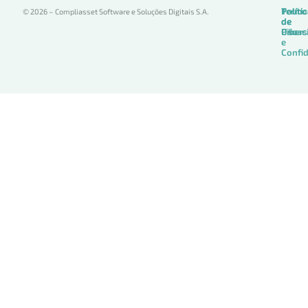
Termo
Políti
Políti
© 2026 – Compliasset Software e Soluções Digitais S.A.
de
de
de
Uso
Privac
Ciber
e
Confid