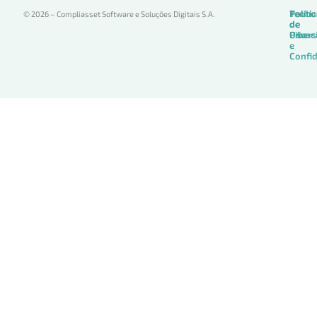
Termo
Políti
Políti
© 2026 – Compliasset Software e Soluções Digitais S.A.
de
de
de
Uso
Privac
Ciber
e
Confid