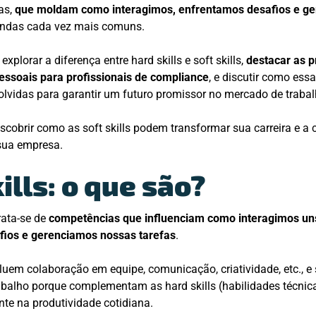
as,
que moldam como interagimos, enfrentamos desafios e g
ndas cada vez mais comuns.
xplorar a diferença entre hard skills e soft skills,
destacar as p
pessoais para profissionais de compliance
, e discutir como es
lvidas para garantir um futuro promissor no mercado de traba
scobrir como as soft skills podem transformar sua carreira e a 
sua empresa.
ills: o que são?
ata-se de
competências que influenciam como interagimos uns
fios e gerenciamos nossas tarefas
.
luem colaboração em equipe, comunicação, criatividade, etc., e
abalho porque complementam as hard skills (habilidades técni
te na produtividade cotidiana.