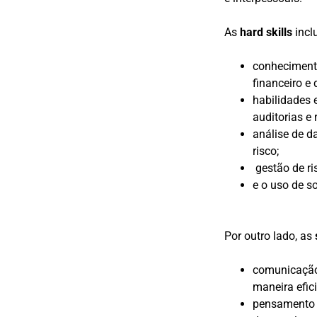
As
hard skills
incl
conhecimento
financeiro e
habilidades 
auditorias e 
análise de d
risco;
gestão de ri
e o uso de s
Por outro lado, as
comunicação 
maneira efic
pensamento c