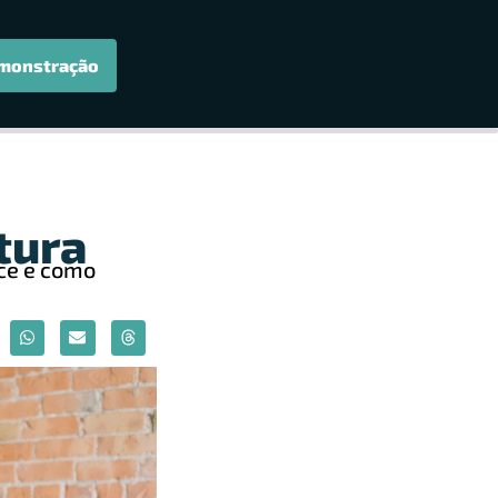
monstração
tura
nce e como