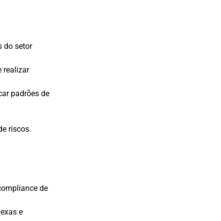
s do setor
 realizar
car padrões de
e riscos.
 compliance de
lexas e