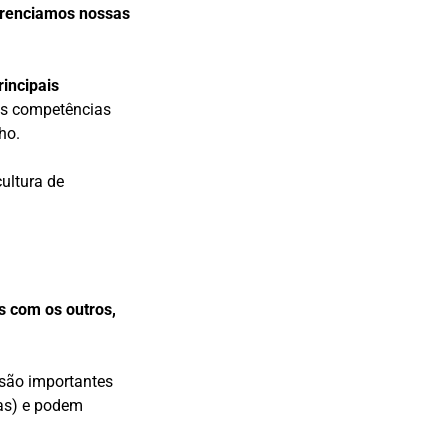
erenciamos nossas
rincipais
sas competências
lho.
cultura de
 com os outros,
 são importantes
cas) e podem