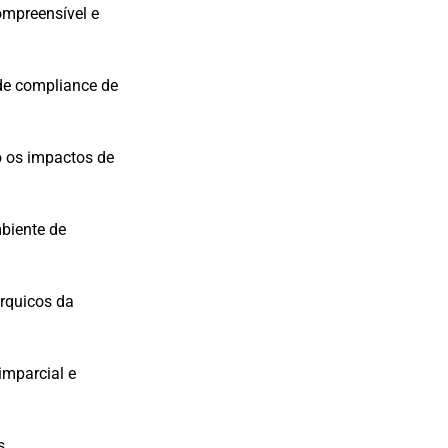
ompreensível e
 de compliance de
o os impactos de
biente de
árquicos da
imparcial e
s.