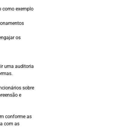
ndo como exemplo
cionamentos
 engajar os
ir uma auditoria
normas.
uncionários sobre
preensão e
em conforme as
da com as