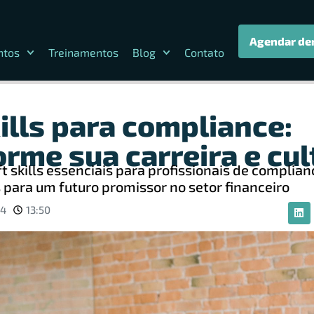
Agendar de
ntos
Treinamentos
Blog
Contato
ills para compliance:
orme sua carreira e cul
t skills essenciais para profissionais de complia
para um futuro promissor no setor financeiro
24
13:50