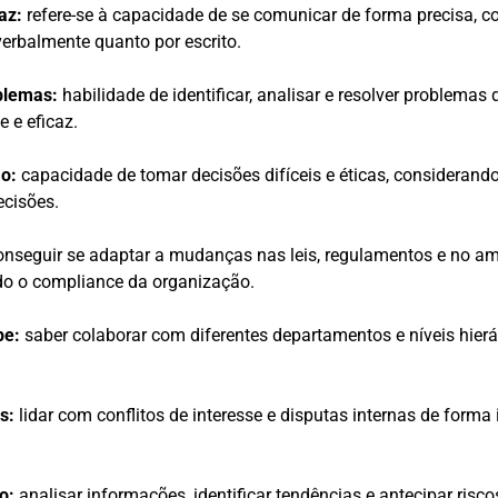
az:
refere-se à capacidade de se comunicar de forma precisa, c
verbalmente quanto por escrito.
blemas:
habilidade de identificar, analisar e resolver problemas
e e eficaz.
o:
capacidade de tomar decisões difíceis e éticas, considerand
ecisões.
onseguir se adaptar a mudanças nas leis, regulamentos e no am
o o compliance da organização.
pe:
saber colaborar com diferentes departamentos e níveis hier
s:
lidar com conflitos de interesse e disputas internas de forma 
o:
analisar informações, identificar tendências e antecipar risco