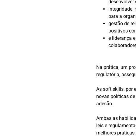
desenvolver 
integridade,
para a organ
gestão de re
positivos co
e liderança e
colaboradore
Na prática, um pro
regulatória, asse
As soft skills, po
novas políticas d
adesão.
Ambas as habilida
leis e regulament
melhores práticas.