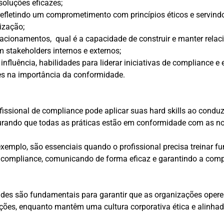
soluções eficazes;
 refletindo um comprometimento com princípios éticos e servi
ização;
lacionamentos, qual é a capacidade de construir e manter rela
m stakeholders internos e externos;
 influência, habilidades para liderar iniciativas de compliance e
s na importância da conformidade.
fissional de compliance pode aplicar suas hard skills ao conduz
gurando que todas as práticas estão em conformidade com as 
r exemplo, são essenciais quando o profissional precisa treinar f
e compliance, comunicando de forma eficaz e garantindo a com
des são fundamentais para garantir que as organizações oper
ações, enquanto mantêm uma cultura corporativa ética e alinha