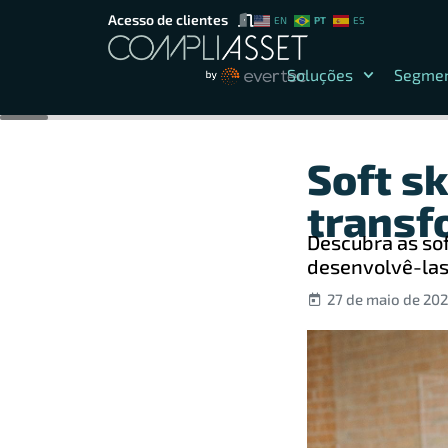
Acesso de clientes
PT
EN
ES
Soluções
Segme
Soft sk
transf
Descubra as sof
desenvolvê-las 
27 de maio de 20