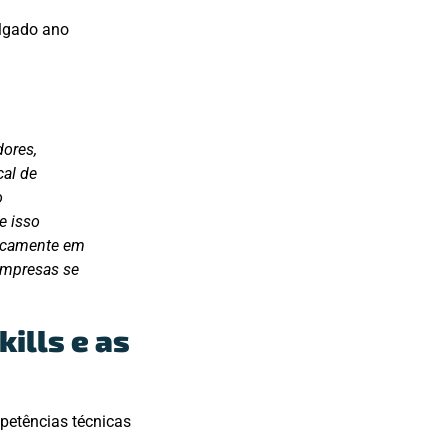
ulgado ano
dores,
cal de
o
e isso
ficamente em
 empresas se
ills e as
mpetências técnicas