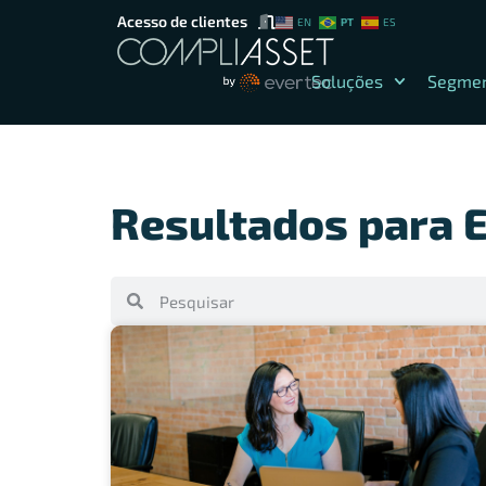
Acesso de clientes
PT
EN
ES
Soluções
Segme
Resultados para Et