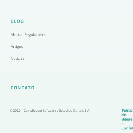
BLOG
Alertas Regulatórios
Artigos
Notícias
CONTATO
Termo
Políti
Políti
© 2026 – Compliasset Software e Soluções Digitais S.A.
de
de
de
Uso
Privac
Ciber
e
Confid