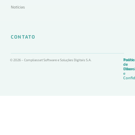
Notícias
CONTATO
Termo
Políti
Políti
© 2026 – Compliasset Software e Soluções Digitais S.A.
de
de
de
Uso
Privac
Ciber
e
Confid