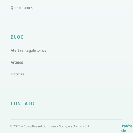
Quem somos
BLOG
Alertas Regulatórios
Artigos
Notícias
CONTATO
Termo
Políti
Políti
© 2026 – Compliasset Software e Soluções Digitais S.A.
de
de
de