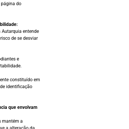
a página do
bilidade:
a Autarquia entende
risco de se desviar
odiantes e
tabilidade.
mente constituído em
de identificação
ência que envolvam
os mantém a
lve a alteração da