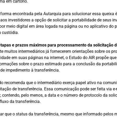
rma em cartório.
forma encontrada pela Autarquia para solucionar essa queixa é
 aos investidores a opção de solicitar a portabilidade de seus 
 por meio digital em área logada na página ou no aplicativo do p
 custódia.
etapas e prazos máximos para processamento da solicitação de
e muitos intermediários já fornecerem orientações sobre os p
ilidade em suas páginas na internet, o Estudo do AIR propõe q
formações sobre o prazo estimado para a conclusão da portabil
 de impedimento à transferência.
do recomenda que o intermediário exerça papel ativo na comun
itação de transferência. Essa comunicação pode ser feita via 
ar, contendo, pelo menos, a data e o número de protocolo da sol
fluxo da transferência.
ltar que o status da transferência, mesmo que informado pelos