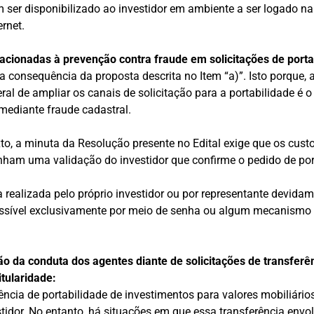
ser disponibilizado ao investidor em ambiente a ser logado n
ernet.
lacionadas à prevenção contra fraude em solicitações de porta
 consequência da proposta descrita no Item “a)”. Isto porque, 
ral de ampliar os canais de solicitação para a portabilidade é o 
 mediante fraude cadastral.
to, a minuta da Resolução presente no Edital exige que os cust
nham uma validação do investidor que confirme o pedido de por
a realizada pelo próprio investidor ou por representante devida
cessível exclusivamente por meio de senha ou algum mecanismo 
o da conduta dos agentes diante de solicitações de transfer
itularidade:
rência de portabilidade de investimentos para valores mobiliári
stidor. No entanto, há situações em que essa transferência envo