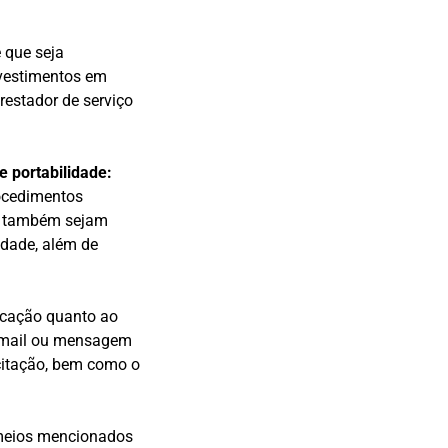
 que seja
investimentos em
restador de serviço
 portabilidade:
rocedimentos
ue também sejam
idade, além de
icação quanto ao
e-mail ou mensagem
icitação, bem como o
 meios mencionados