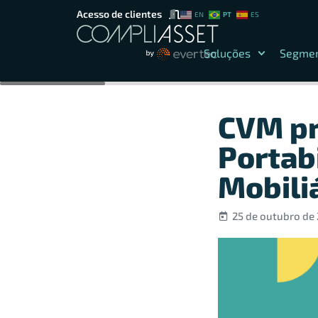
Acesso de clientes
PT
EN
ES
Soluções
Segme
CVM pr
Portab
Mobili
25 de outubro de