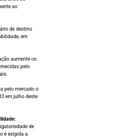
mente ao
ário de destino
bilidade, em
tação aumente os
ornecidas pelo
ais.
da pelo mercado o
 B3 em julho deste
ilidade:
igatoriedade de
o é exigida a