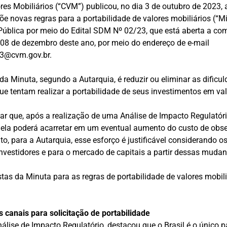
es Mobiliários (“CVM”) publicou, no dia 3 de outubro de 2023,
e novas regras para a portabilidade de valores mobiliários (“Mi
Pública por meio do Edital SDM Nº 02/23, que está aberta a co
 08 de dezembro deste ano, por meio do endereço de e-mail
3@cvm.gov.br.
 da Minuta, segundo a Autarquia, é reduzir ou eliminar as dific
que tentam realizar a portabilidade de seus investimentos em val
tar que, após a realização de uma Análise de Impacto Regulatóri
ela poderá acarretar em um eventual aumento do custo de obse
o, para a Autarquia, esse esforço é justificável considerando o
nvestidores e para o mercado de capitais a partir dessas mudan
stas da Minuta para as regras de portabilidade de valores mobi
 canais para solicitação de portabilidade
álise de Impacto Regulatório, destacou que o Brasil é o único pa