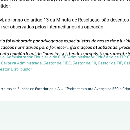
tidor.
, ao longo do artigo 13 da Minuta de Resolução, são descritos
 ser observados pelos intermediários da operação.
rio foi elaborado por advogados especialistas do nosso time jurídi
cações normativas para fornecer informações atualizadas, precis
enta opinião legal do Compliasset, tendo o propósito puramente i
rio
,
Administrador Fiduciário de FIDC
,
Administrador Fiduciário de FIP
,
C
 Carteira Administrada
,
Gestor de FIDC
,
Gestor de FII
,
Gestor de FIP
,
Ges
estor Distribuidor
Envio de Infos de Carteiras de Fundos no Exterior pela ANBIMA Input