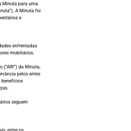
 a Minuta para uma
nuta”). A Minuta foi
mentários e
uldades enfrentadas
ores mobiliários.
o (“AIR”) da Minuta,
rvância pelos entes
s benefícios
ças.
liários seguem
ís, entre os