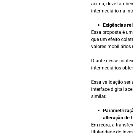
acima, deve também 
intermediário na int
Exigências re
Essa proposta é uma
que um efeito colate
valores mobiliários
Diante desse contex
intermediários obte
Essa validação seri
interface digital a
similar.
Parametrizaçã
alteração de t
Em regra, a transfe
titularidade do inve