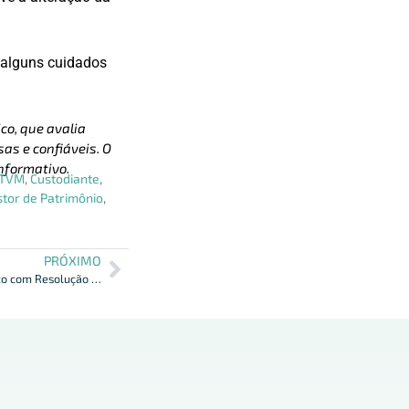
 alguns cuidados
co, que avalia
as e confiáveis. O
nformativo.
TVM
,
Custodiante
,
tor de Patrimônio
,
PRÓXIMO
“Podcast explora Avanço da ESG e Cripto com Resolução CVM 175/22”