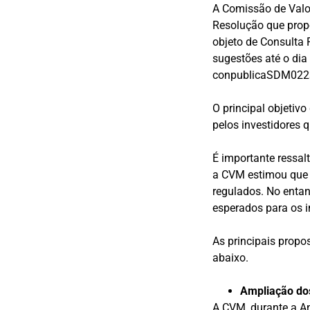
A Comissão de Valor
Resolução que propõ
objeto de Consulta 
sugestões até o dia
conpublicaSDM022
O principal objetivo
pelos investidores 
É importante ressal
a CVM estimou que 
regulados. No entant
esperados para os i
As principais propo
abaixo.
Ampliação dos
A CVM, durante a An