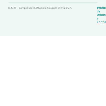
Termo
Políti
Políti
© 2026 – Compliasset Software e Soluções Digitais S.A.
de
de
de
Uso
Privac
Ciber
e
Confid