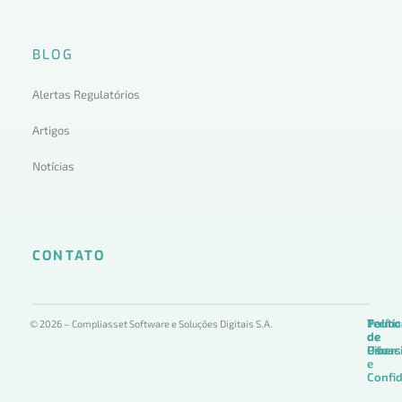
BLOG
Alertas Regulatórios
Artigos
Notícias
CONTATO
Termo
Políti
Políti
© 2026 – Compliasset Software e Soluções Digitais S.A.
de
de
de
Uso
Privac
Ciber
e
Confid