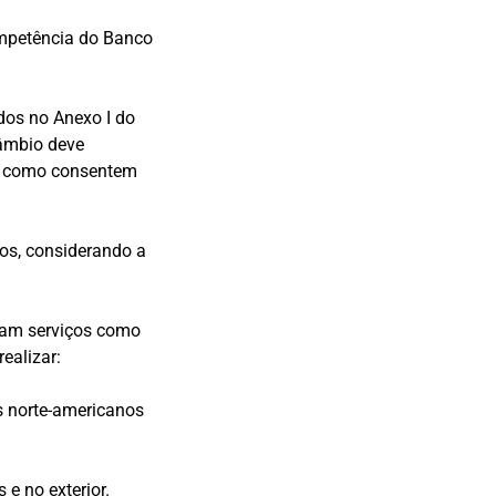
ompetência do Banco
dos no Anexo I do
câmbio deve
em como consentem
os, considerando a
stam serviços como
ealizar:
s norte-americanos
e no exterior.