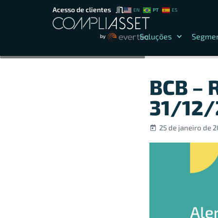
Acesso de clientes
PT
EN
ES
Soluções
Segme
BCB – 
31/12/
25 de janeiro de 