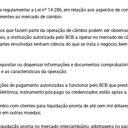
a regulamentar a Lei nº 14.286, em relação aos aspectos de c
eferentes ao mercado de câmbio.
mos que fazem parte da operação de câmbio podem ser observa
so, a instituição autorizada pelo BCB a operar no mercado de 
artes envolvidas tenham ciência do que se trata o negócio, b
requisitar ou dispensar informações e documentos comprobatóri
 e as características da operação.
uições de pagamento autorizadas a funcionar pelo BCB que pre
etrônica, instrumento pós-pago ou credenciador, estão aptas a r
bio com clientes para liquidação pronta de até cem mil dólare
te em outras moedas;
iquidação pronta no mercado intercambiário, arbitragens no país 