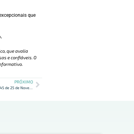
 excepcionais que
.
co, que avalia
as e confiáveis. O
nformativo.
PRÓXIMO
BCB – Publicada Resolução CMN Nº 5.045 de 25 de Novembro de 2022