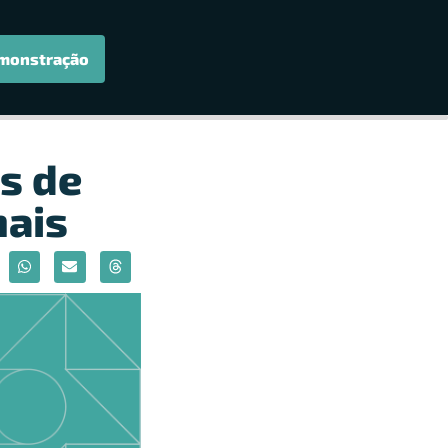
monstração
s de
nais