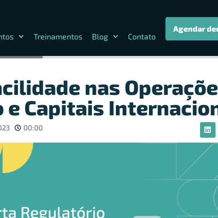
Agendar de
ntos
Treinamentos
Blog
Contato
acilidade nas Operaçõe
 e Capitais Internacio
023
00:00