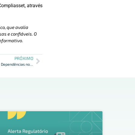
Compliasset, através
co, que avalia
as e confiáveis. O
nformativo.
PRÓXIMO
Res. CMN 5.043/22: Partic. Societária e Dependências no Exterior.