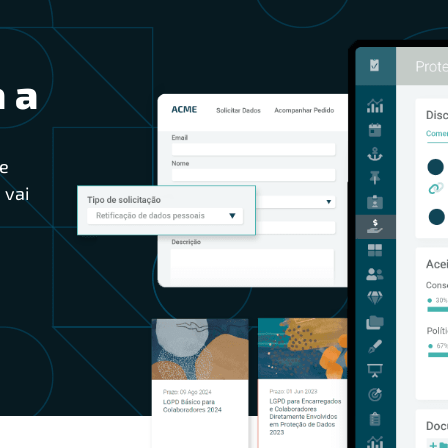
 a
e
 vai