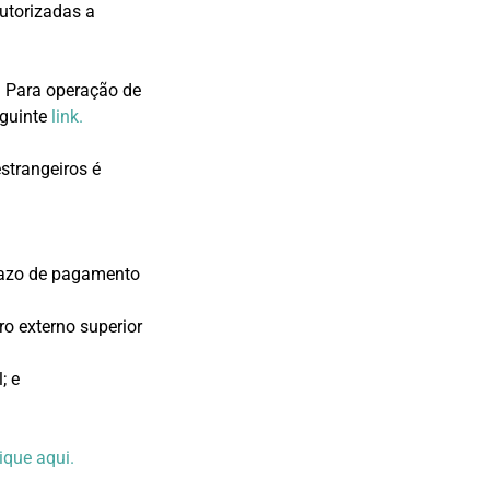
autorizadas a
. Para operação de
eguinte
link.
strangeiros é
razo de pagamento
o externo superior
; e
lique aqui.