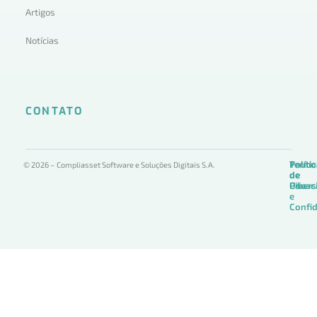
Artigos
Notícias
CONTATO
Termo
Políti
Políti
© 2026 – Compliasset Software e Soluções Digitais S.A.
de
de
de
Uso
Privac
Ciber
e
Confid