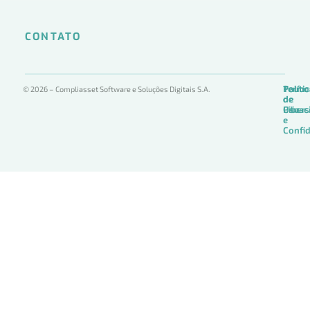
CONTATO
Termo
Políti
Políti
© 2026 – Compliasset Software e Soluções Digitais S.A.
de
de
de
Uso
Privac
Ciber
e
Confid