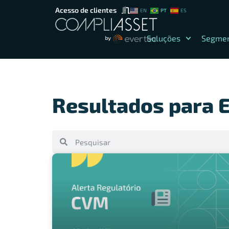
Acesso de clientes
PT
EN
ES
Soluções
Segme
Resultados para E