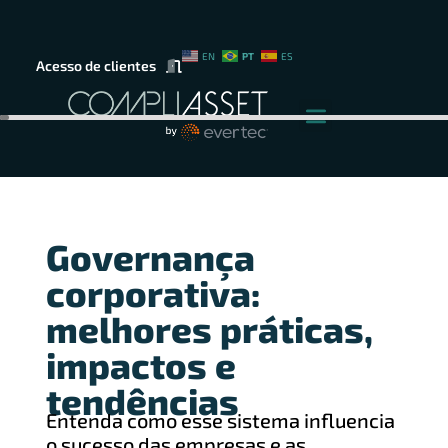
PT
EN
ES
Acesso de clientes
Governança
corporativa:
melhores práticas,
impactos e
tendências
Entenda como esse sistema influencia
o sucesso das empresas e as