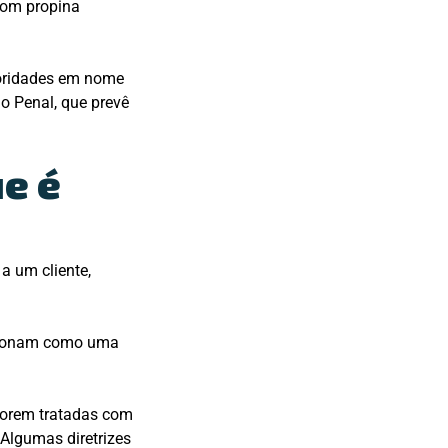
com propina
toridades em nome
go Penal, que prevê
ue é
a um cliente,
ncionam como uma
 forem tratadas com
 Algumas diretrizes