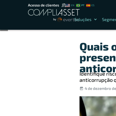
Acesso de clientes
PT
EN
ES
Soluções
Segme
Quais o
presen
antico
Identifique ri
anticorrupção 
4 de dezembro de