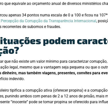
iro que equivale ao orçamento anual de diversos ministérios ch
rcou apenas 34 pontos numa escala de 0 a 100 e ficou na 107ª
e
Percepção da Corrupção da Transparência Internacional
, posiç
 recorrentes de subornos e fraudes.
situações podem caract
ção?
ar que não existe um valor mínimo para caracterizar corrupção,
olação legal, mesmo que a vantagem seja pequena ou que o outro
 dinheiro, mas também viagens, presentes, convites para even
fício indevido.
ileiro tipifica a corrupção ativa (oferecer propina) e a corrupçã
es, punindo ambos com penas de 2 a 12 anos de prisão, mais m
esente “inocente” pode se tornar propina se oferecido para infl