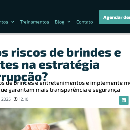
Agendar de
ntos
Treinamentos
Blog
Contato
s riscos de brindes e
tes na estratégia
rrupção?
scos de brindes e entretenimentos e implemente m
que garantam mais transparência e segurança
 2025
12:10