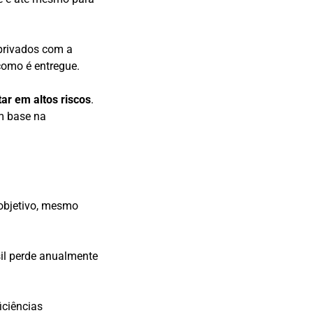
 privados com a
como é entregue.
ar em altos riscos
.
m base na
objetivo, mesmo
sil perde anualmente
iciências