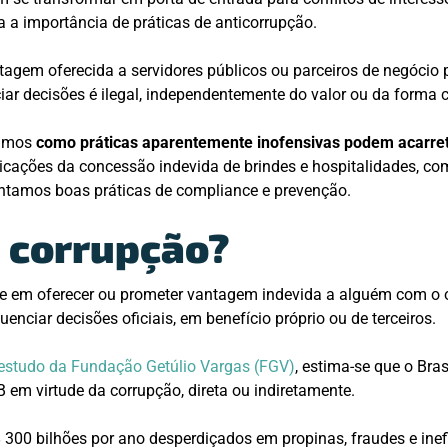
a a importância de práticas de anticorrupção.
ntagem oferecida a servidores públicos ou parceiros de negócio
ciar decisões é ilegal, independentemente do valor ou da forma 
ramos
como práticas aparentemente inofensivas podem acarret
icações da concessão indevida de brindes e hospitalidades, co
entamos boas práticas de compliance e prevenção.
é corrupção?
te em oferecer ou prometer vantagem indevida a alguém com o 
fluenciar decisões oficiais, em benefício próprio ou de terceiros.
estudo da Fundação Getúlio Vargas (FGV)
, estima-se que o Bra
B em virtude da corrupção, direta ou indiretamente.
$ 300 bilhões por ano desperdiçados em propinas, fraudes e inef