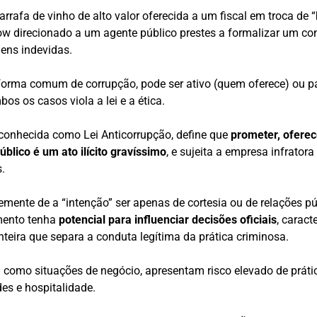
rrafa de vinho de alto valor oferecida a um fiscal em troca de
w direcionado a um agente público prestes a formalizar um co
ens indevidas.
forma comum de corrupção, pode ser ativo (quem oferece) ou 
os os casos viola a lei e a ética.
 conhecida como Lei Anticorrupção, define que
prometer, ofere
úblico é um ato ilícito gravíssimo
, e sujeita a empresa infratora
s.
mente de a “intenção” ser apenas de cortesia ou de relações pú
imento tenha
potencial para influenciar decisões oficiais
, caract
nteira que separa a conduta legítima da prática criminosa.
 como situações de negócio, apresentam risco elevado de práti
des e hospitalidade.