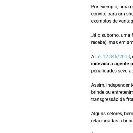
Por exemplo, uma ga
convite para um sho
exemplos de vantag
Já o suborno, uma 
recebe), mas em amb
A
Lei 12.846/2013
,
indevida a agente p
penalidades severa
Assim, independente
brinde ou entreten
transgressão da fro
Alguns setores, bem
relacionadas a brin