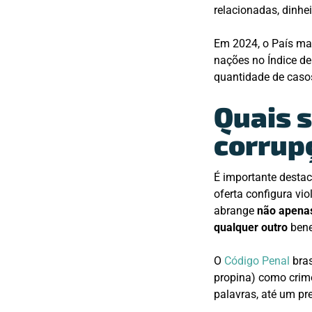
relacionadas, dinhe
Em 2024, o País ma
nações no Índice d
quantidade de casos
Quais 
corrup
É importante destac
oferta configura vi
abrange
não apenas
qualquer outro
bene
O
Código Penal
bras
propina) como crim
palavras, até um pr