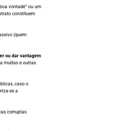
 “boa vontade” ou um
ntrato constituem
passivo (quem
cer ou dar vantagem
 a multas e outras
blicas, caso o
eriza-se a
cas corruptas