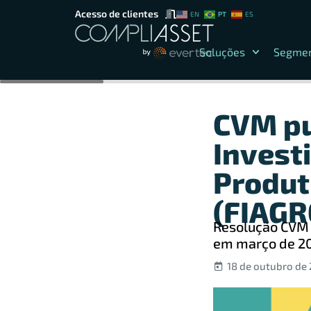
Acesso de clientes
PT
EN
ES
Soluções
Segme
CVM pu
Invest
Produt
(FIAGR
Resolução CVM 
em março de 2
18 de outubro de