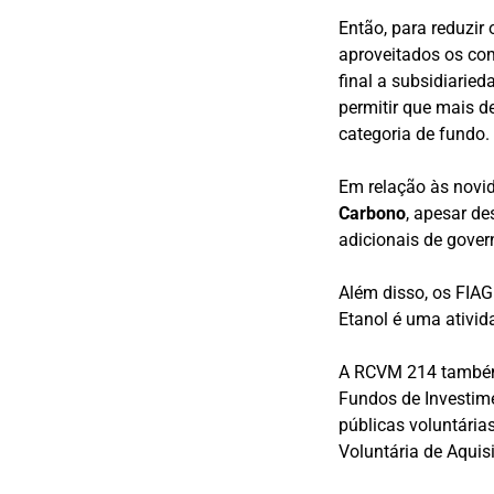
Então, para reduzir
aproveitados os com
final a subsidiarie
permitir que mais d
categoria de fundo.
Em relação às novid
Carbono
, apesar d
adicionais de gover
Além disso, os FIA
Etanol é uma ativid
A RCVM 214 també
Fundos de Investimen
públicas voluntária
Voluntária de Aquis