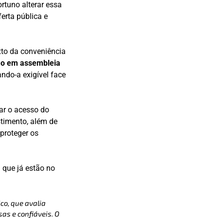
ortuno alterar essa
erta pública e
xto da conveniência
ão em assembleia
ando-a exigível face
ar o acesso do
stimento, além de
proteger os
 que já estão no
co, que avalia
as e confiáveis. O