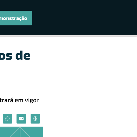
monstração
os de
trará em vigor