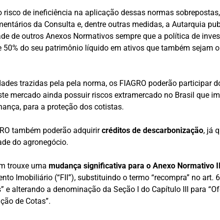
 o risco de ineficiência na aplicação dessas normas sobrepostas
entários da Consulta e, dentre outras medidas, a Autarquia pub
dade de outros Anexos Normativos sempre que a política de inv
e 50% do seu patrimônio líquido em ativos que também sejam o
ades trazidas pela pela norma, os FIAGRO poderão participar 
este mercado ainda possuir riscos extramercado no Brasil que i
nança, para a proteção dos cotistas.
GRO também poderão adquirir
créditos de descarbonização
, já
ade do agronegócio.
m trouxe uma
mudança significativa para o Anexo Normativo II
to Imobiliário (“FII”), substituindo o termo “recompra” no art. 6
s” e alterando a denominação da Seção I do Capítulo III para “Of
ição de Cotas”.