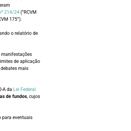
beram
nº 214/24
(“RCVM
CVM 175”).
ando o relatório de
e manifestações
limites de aplicação
e debates mais
0-A da
Lei Federal
as de fundos
, cujos
o para eventuais