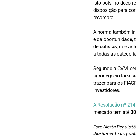
Isto pois, no decorr
disposição para corr
recompra.
A norma também inc
e da oportunidade, 
de cotistas
, que ant
a todas as categori
Segundo a CVM, seu 
agronegócio local a
trazer para os FIAG
investidores.
A Resolução nº 214
mercado tem até
30
Este Alerta Regulató
diariamente as publi