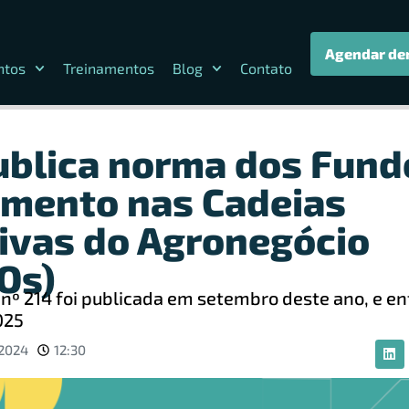
Agendar de
ntos
Treinamentos
Blog
Contato
blica norma dos Fund
imento nas Cadeias
ivas do Agronegócio
Os)
nº 214 foi publicada em setembro deste ano, e en
025
 2024
12:30