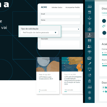
 a
e
 vai