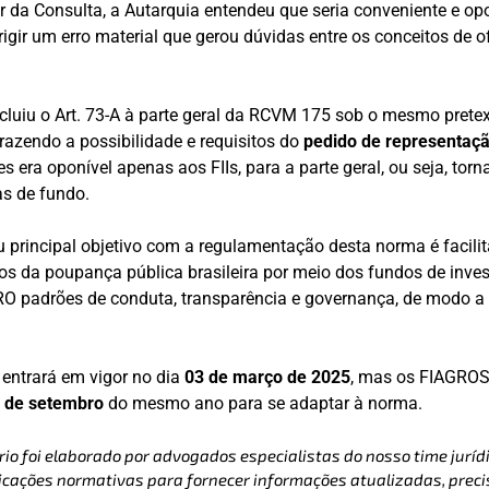
er da Consulta, a Autarquia entendeu que seria conveniente e op
igir um erro material que gerou dúvidas entre os conceitos de of
luiu o Art. 73-A à parte geral da RCVM 175 sob o mesmo prete
trazendo a possibilidade e requisitos do
pedido de representaç
es era oponível apenas aos FIIs, para a parte geral, ou seja, torn
as de fundo.
principal objetivo com a regulamentação desta norma é facilit
os da poupança pública brasileira por meio dos fundos de inve
RO padrões de conduta, transparência e governança, de modo a 
entrará em vigor no dia
03 de março de 2025
, mas os FIAGROS
 de setembro
do mesmo ano para se adaptar à norma.
rio foi elaborado por advogados especialistas do nosso time jurídi
cações normativas para fornecer informações atualizadas, precis