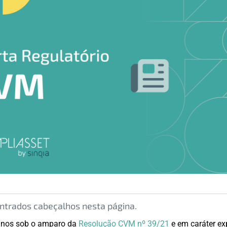
trados cabeçalhos nesta página.
 anos sob o amparo da
Resolução CVM nº 39/21
e em caráter ex