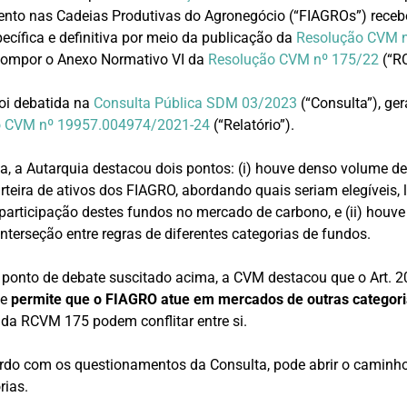
ento nas Cadeias Produtivas do Agronegócio (“FIAGROs”) rece
cífica e definitiva por meio da publicação da
Resolução CVM 
compor o Anexo Normativo VI da
Resolução CVM nº 175/22
(“R
oi debatida na
Consulta Pública SDM 03/2023
(“Consulta”), ger
o CVM nº 19957.004974/2021-24
(“Relatório”).
a, a Autarquia destacou dois pontos: (i) houve denso volume d
rteira de ativos dos FIAGRO, abordando quais seriam elegíveis, 
a participação destes fundos no mercado de carbono, e (ii) houv
nterseção entre regras de diferentes categorias de fundos.
ponto de debate suscitado acima, a CVM destacou que o Art. 2
te
permite que o FIAGRO atue em mercados de outras categori
da RCVM 175 podem conflitar entre si.
ordo com os questionamentos da Consulta, pode abrir o caminh
rias.