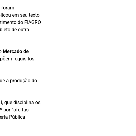
, foram
licou em seu texto
estimento do FIAGRO
bjeto de outra
do
Mercado de
mpõem requisitos
 que a produção do
I
, que disciplina os
º por “ofertas
erta Pública