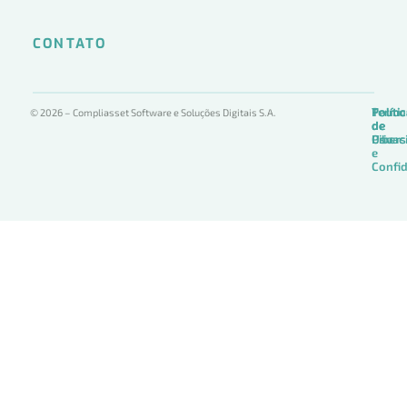
CONTATO
Termo
Políti
Políti
© 2026 – Compliasset Software e Soluções Digitais S.A.
de
de
de
Uso
Privac
Ciber
e
Confid