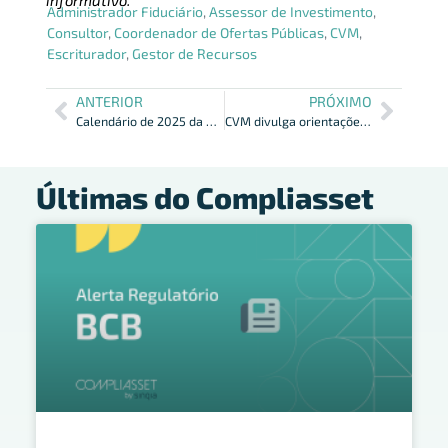
informativo.
Administrador Fiduciário
,
Assessor de Investimento
,
Consultor
,
Coordenador de Ofertas Públicas
,
CVM
,
Escriturador
,
Gestor de Recursos
ANTERIOR
PRÓXIMO
Calendário de 2025 da CVM foi publicado
CVM divulga orientações sobre distribuição de resultados dos FII
Últimas do Compliasset