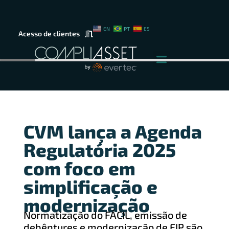
PT
EN
ES
Acesso de clientes
CVM lança a Agenda
Regulatória 2025
com foco em
simplificação e
modernização
Normatização do FÁCIL, emissão de
debêntures e modernização de FIP são