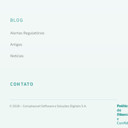
BLOG
Alertas Regulatórios
Artigos
Notícias
CONTATO
Termo
Políti
Políti
© 2026 – Compliasset Software e Soluções Digitais S.A.
de
de
de
Uso
Privac
Ciber
e
Confid