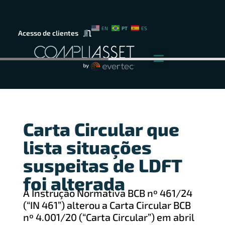
PT
EN
ES
Acesso de clientes
Carta Circular que
lista situações
suspeitas de LDFT
foi alterada
A Instrução Normativa BCB nº 461/24
(“IN 461”) alterou a Carta Circular BCB
nº 4.001/20 (“Carta Circular”) em abril