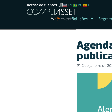
Acesso de clientes
PT
EN
ES
Soluções
Segme
Agenda
public
2 de janeiro de 2