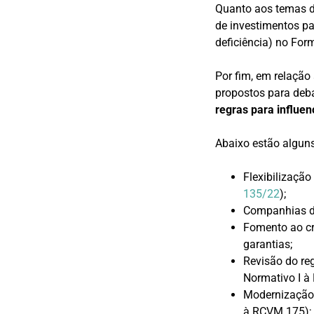
Quanto aos temas de
de investimentos p
deficiência) no For
Por fim, em relação
propostos para deb
regras para influe
Abaixo estão alguns
Flexibilização
135/22
);
Companhias de
Fomento ao cr
garantias;
Revisão do re
Normativo I à
Modernização 
à RCVM 175);