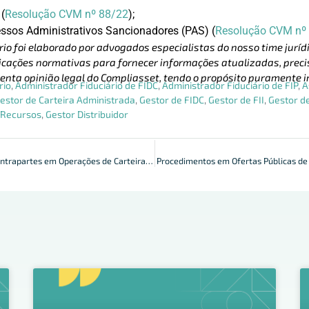
(
Resolução CVM nº 88/22
);
essos Administrativos Sancionadores (PAS) (
Resolução CVM nº
rio foi elaborado por advogados especialistas do nosso time jurídi
cações normativas para fornecer informações atualizadas, precis
enta opinião legal do Compliasset, tendo o propósito puramente i
rio
,
Administrador Fiduciário de FIDC
,
Administrador Fiduciário de FIP
,
A
estor de Carteira Administrada
,
Gestor de FIDC
,
Gestor de FII
,
Gestor de
 Recursos
,
Gestor Distribuidor
Resolução sobre Contrapartes em Operações de Carteiras: Publicada
Procedimentos em Ofertas Públicas de 