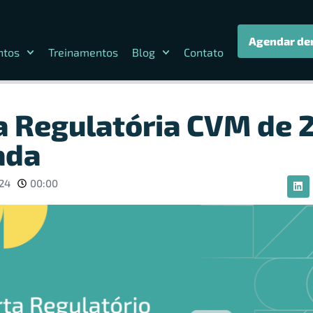
Agendar de
ntos
Treinamentos
Blog
Contato
 Regulatória CVM de 
ada
024
00:00