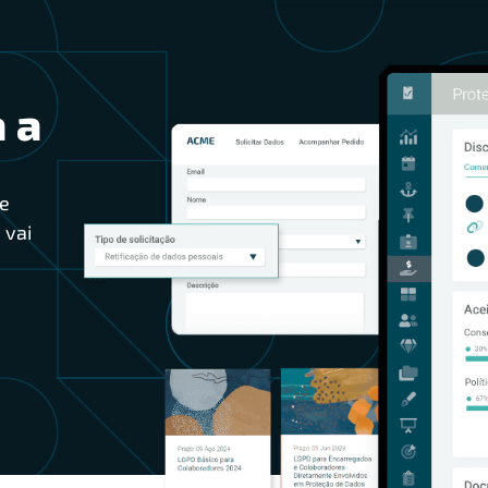
 a
e
 vai