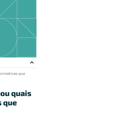
normativas que
tou quais
s que