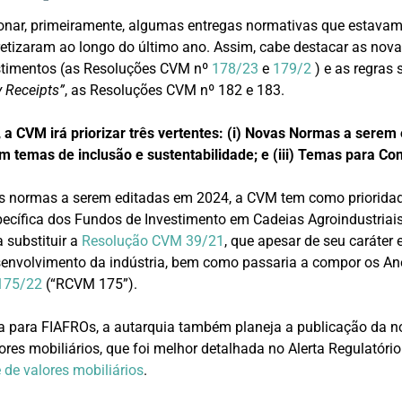
onar, primeiramente, algumas entregas normativas que estavam
retizaram ao longo do último ano. Assim, cabe destacar as nov
stimentos (as Resoluções CVM nº
178/23
e
179/2
) e as regras
y Receipts”
, as Resoluções CVM nº 182 e 183.
,
a CVM irá priorizar três vertentes: (i) Novas Normas a serem e
 temas de inclusão e sustentabilidade; e (iii) Temas para Con
s normas a serem editadas em 2024, a CVM tem como priorida
ecífica dos Fundos de Investimento em Cadeias Agroindustriais
a substituir a
Resolução CVM 39/21
, que apesar de seu caráter 
envolvimento da indústria, bem como passaria a compor os A
175/22
(“RCVM 175”).
 para FIAFROs, a autarquia também planeja a publicação da n
ores mobiliários, que foi melhor detalhada no Alerta Regulatóri
 de valores mobiliários
.