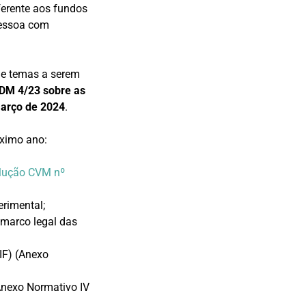
ferente aos fundos
pessoa com
 de temas a serem
DM 4/23 sobre as
março de 2024
.
óximo ano:
lução CVM nº
erimental;
o marco legal das
IF) (Anexo
Anexo Normativo IV