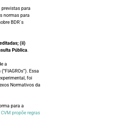
 previstas para
as normas para
 sobre BDR´s
ditadas; (ii)
sulta Pública
.
de a
 (“FIAGROs”). Essa
experimental, foi
nexos Normativos da
orma para a
o
CVM propõe regras