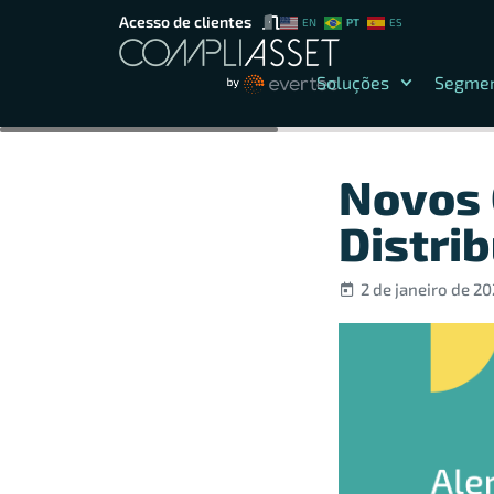
Acesso de clientes
PT
EN
ES
Soluções
Segme
Novos 
Distri
2 de janeiro de 2