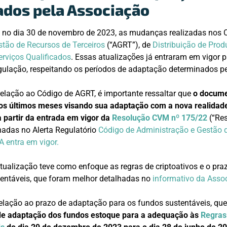
dos pela Associação
 no dia 30 de novembro de 2023, as mudanças realizadas nos 
tão de Recursos de Terceiros
(“AGRT”), de
Distribuição de Prod
erviços Qualificados
. Essas atualizações já entraram em vigor p
gulação, respeitando os períodos de adaptação determinados p
elação ao Código de AGRT, é importante ressaltar que
o docume
s últimos meses visando sua adaptação com a nova realidade
 partir da entrada em vigor da
Resolução CVM nº 175/22
(“Res
hadas no Alerta Regulatório
Código de Administração e Gestão 
 entra em vigor.
ualização teve como enfoque as regras de criptoativos e o pr
tentáveis, que foram melhor detalhadas no
informativo da Asso
elação ao prazo de adaptação para os fundos sustentáveis, qu
de adaptação dos fundos estoque para a adequação às
Regras 