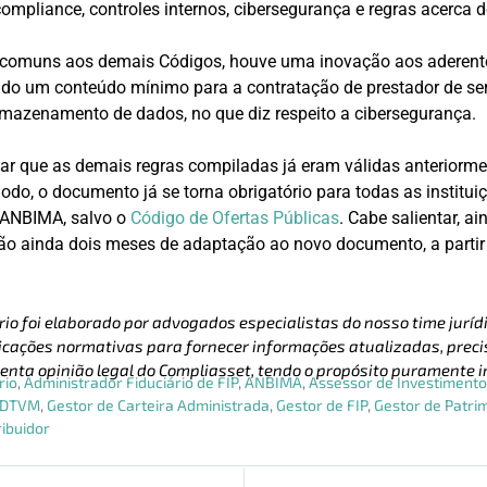
ompliance, controles internos, cibersegurança e regras acerca d
 comuns aos demais Códigos, houve uma inovação aos aderen
ido um conteúdo mínimo para a contratação de prestador de se
mazenamento de dados, no que diz respeito a cibersegurança.
tar que as demais regras compiladas já eram válidas anteriorm
odo, o documento já se torna obrigatório para todas as institui
 ANBIMA, salvo o
Código de Ofertas Públicas
. Cabe salientar, a
ão ainda dois meses de adaptação ao novo documento, a partir 
rio foi elaborado por advogados especialistas do nosso time jurídi
cações normativas para fornecer informações atualizadas, precis
enta opinião legal do Compliasset, tendo o propósito puramente i
rio
,
Administrador Fiduciário de FIP
,
ANBIMA
,
Assessor de Investiment
DTVM
,
Gestor de Carteira Administrada
,
Gestor de FIP
,
Gestor de Patri
ribuidor