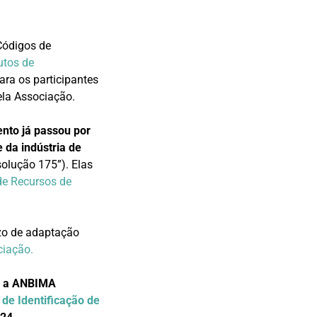
Códigos de
utos de
ara os participantes
ela Associação.
nto já passou por
 da indústria de
olução 175”). Elas
de Recursos de
azo de adaptação
ciação.
e
a ANBIMA
de Identificação de