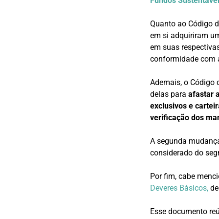
Fundos Sustentáve
Quanto ao Código de
em si adquiriram um
em suas respectivas
conformidade com 
Ademais, o Código d
delas para
afastar a
exclusivos e cartei
verificação dos man
A segunda mudança f
considerado do segm
Por fim, cabe men
Deveres Básicos,
de
Esse documento reú