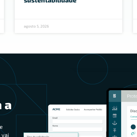
agosto 5, 2026
 a
e
 vai