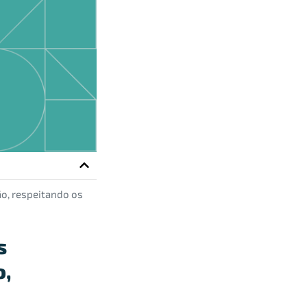
ão, respeitando os
s
o,