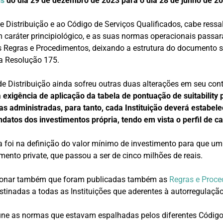
is
do dia 29 de dezembro de 2023 para o dia 28 de junho de 2
 Distribuição e ao Código de Serviços Qualificados, cabe ressa
 caráter principiológico, e as suas normas operacionais passa
 Regras e Procedimentos, deixando a estrutura do documento s
a Resolução 175.
e Distribuição ainda sofreu outras duas alterações em seu cont
 exigência de aplicação da tabela de pontuação de suitability
ras administradas, para tanto, cada Instituição deverá estabele
datos dos investimentos própria, tendo em vista o perfil de ca
oi na definição do valor mínimo de investimento para que um 
ento private, que passou a ser de cinco milhões de reais.
cionar também que foram publicadas também as
Regras e Proce
stinadas a todas as Instituições que aderentes à autorregulaç
ne as normas que estavam espalhadas pelos diferentes Código