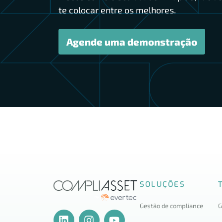
te colocar entre os melhores.
Agende uma demonstração
SOLUÇÕES
Gestão de compliance
G