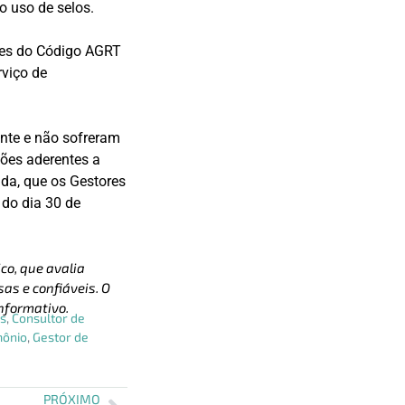
o uso de selos.
tes do Código AGRT
rviço de
ente e não sofreram
ções aderentes a
inda, que os Gestores
do dia 30 de
co, que avalia
as e confiáveis. O
nformativo.
os
,
Consultor de
mônio
,
Gestor de
PRÓXIMO