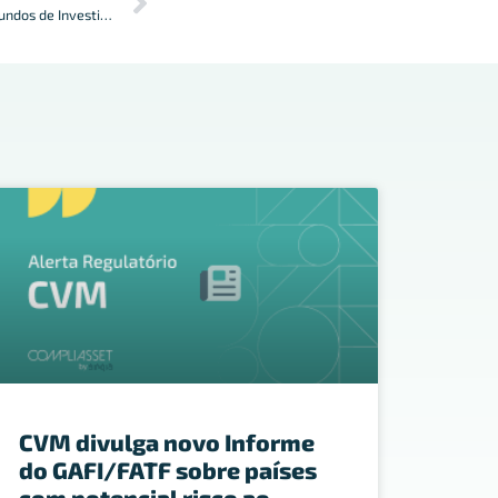
Interpretação da SIN sobre lâmina de Fundos de Investimento
CVM divulga novo Informe
do GAFI/FATF sobre países
com potencial risco ao