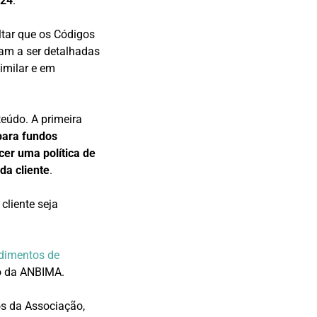
024
.
ltar que os Códigos
ram a ser detalhadas
imilar e em
eúdo. A primeira
 para fundos
cer uma política de
da cliente
.
cliente seja
dimentos de
ão da ANBIMA.
s da Associação,