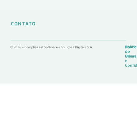
CONTATO
Termo
Políti
Políti
© 2026 – Compliasset Software e Soluções Digitais S.A.
de
de
de
Uso
Privac
Ciber
e
Confid