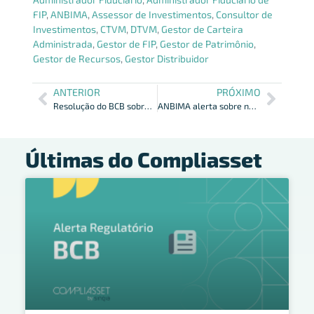
FIP
,
ANBIMA
,
Assessor de Investimentos
,
Consultor de
Investimentos
,
CTVM
,
DTVM
,
Gestor de Carteira
Administrada
,
Gestor de FIP
,
Gestor de Patrimônio
,
Gestor de Recursos
,
Gestor Distribuidor
ANTERIOR
PRÓXIMO
Resolução do BCB sobre compartilhamento de dados e Índices de Fraudes
ANBIMA alerta sobre novas informações do Fundo em acordo com a 175
Últimas do Compliasset