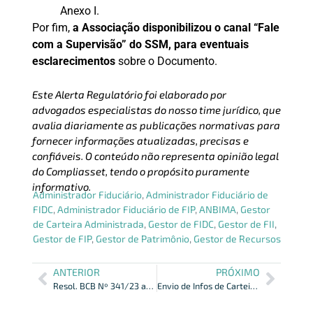
Anexo I.
Por fim,
a Associação disponibilizou o canal “Fale
com a Supervisão” do SSM, para eventuais
esclarecimentos
sobre o Documento.
Este Alerta Regulatório foi elaborado por
advogados especialistas do nosso time jurídico, que
avalia diariamente as publicações normativas para
fornecer informações atualizadas, precisas e
confiáveis. O conteúdo não representa opinião legal
do Compliasset, tendo o propósito puramente
informativo.
Administrador Fiduciário
,
Administrador Fiduciário de
FIDC
,
Administrador Fiduciário de FIP
,
ANBIMA
,
Gestor
de Carteira Administrada
,
Gestor de FIDC
,
Gestor de FII
,
Gestor de FIP
,
Gestor de Patrimônio
,
Gestor de Recursos
ANTERIOR
PRÓXIMO
Resol. BCB Nº 341/23 altera Quadro I do Anexo Resol. BCB Nº 31
Envio de Infos de Carteiras de Fundos no Exterior pela ANBIMA Input