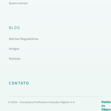
Quem somos
BLOG
Alertas Regulatórios
Artigos
Notícias
CONTATO
Termo
Políti
Políti
© 2026 – Compliasset Software e Soluções Digitais S.A.
de
de
de
Uso
Privac
Ciber