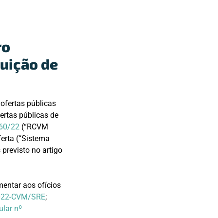
ro
buição de
 ofertas públicas
ertas públicas de
60/22
(“RCVM
ferta (“Sistema
 previsto no artigo
mentar aos ofícios
/2022-CVM/SRE
;
ular nº