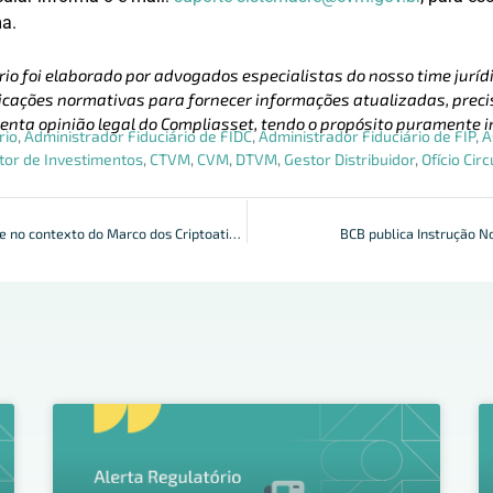
ma.
rio foi elaborado por advogados especialistas do nosso time jurídi
cações normativas para fornecer informações atualizadas, precis
enta opinião legal do Compliasset, tendo o propósito puramente i
rio
,
Administrador Fiduciário de FIDC
,
Administrador Fiduciário de FIP
,
A
tor de Investimentos
,
CTVM
,
CVM
,
DTVM
,
Gestor Distribuidor
,
Ofício Circ
Papel do compliance no contexto do Marco dos Criptoativos
BCB publica Instrução 