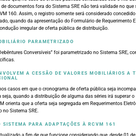
io de documentos fora do Sistema SRE não terá validade no que s
M 160. Assim, o registro somente será considerado concedido 
ado, quando da apresentação do Formulário de Requerimento El
ondução irregular de oferta pública de distribuição.
OBILIÁRIO PARAMETRIZADO
“Debêntures Conversíveis” foi parametrizado no Sistema SRE, c
cíficas.
NVOLVEM A CESSÃO DE VALORES MOBILIÁRIOS A T
CIONAL
os casos em que o cronograma de oferta pública seja incompat
seja, quando a distribuição de alguma das séries irá superar o
CVM orienta que a oferta seja segregada em Requerimentos Eletrô
ão no Sistema SRE.
O SISTEMA PARA ADAPTAÇÕES À RCVM 161
tualizado a fim de que funcione considerando que, desde 01 de 