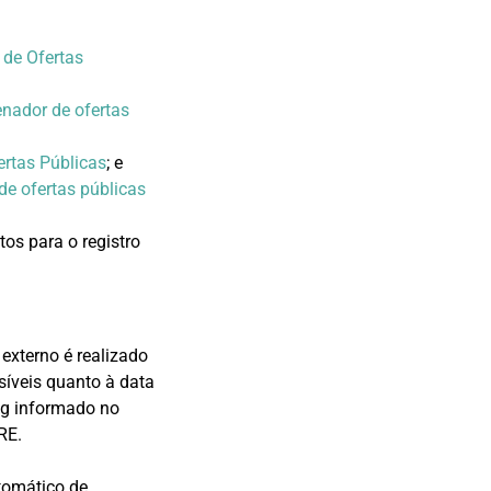
 de Ofertas
enador de ofertas
ertas Públicas
; e
de ofertas públicas
os para o registro
externo é realizado
síveis quanto à data
ng informado no
RE.
utomático de