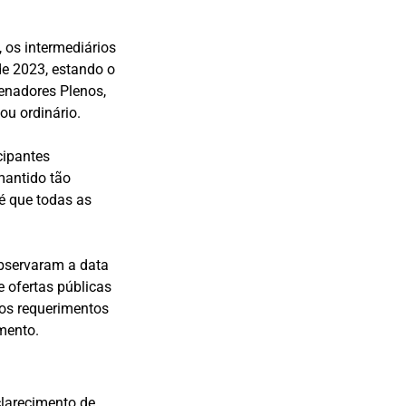
 os intermediários
de 2023, estando o
enadores Plenos,
ou ordinário.
cipantes
mantido tão
é que todas as
observaram a data
 ofertas públicas
os requerimentos
mento.
clarecimento de