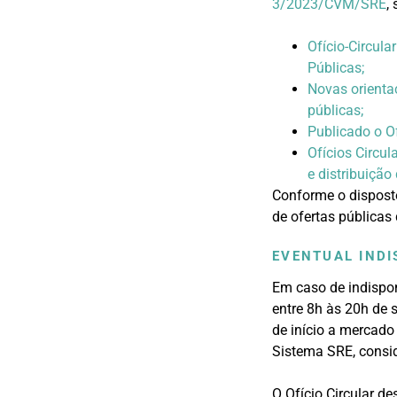
3/2023/CVM/SRE
,
Ofício-Circula
Públicas;
Novas orienta
públicas;
Publicado o Of
Ofícios Circul
e distribuição
Conforme o disposto
de ofertas públicas 
EVENTUAL INDI
Em caso de indispon
entre 8h às 20h de 
de início a mercado
Sistema SRE, consi
O Ofício Circular d