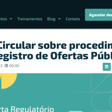
Agendar de
ntos
Treinamentos
Blog
Contato
 Circular sobre proced
egistro de Ofertas Púb
23
00:00