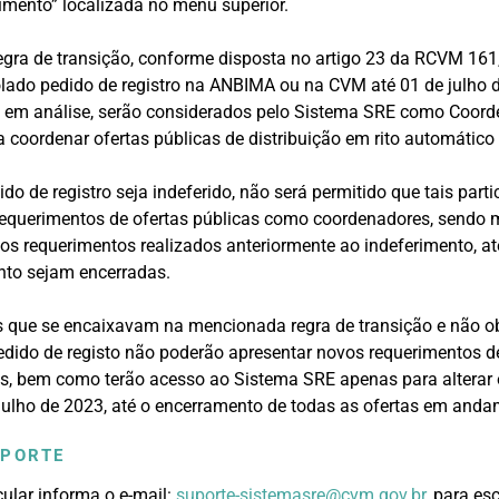
imento” localizada no menu superior.
regra de transição, conforme disposta no artigo 23 da RCVM 161,
lado pedido de registro na ANBIMA ou na CVM até 01 de julho 
 em análise, serão considerados pelo Sistema SRE como Coord
 coordenar ofertas públicas de distribuição em rito automático 
do de registro seja indeferido, não será permitido que tais parti
equerimentos de ofertas públicas como coordenadores, sendo 
s requerimentos realizados anteriormente ao indeferimento, at
to sejam encerradas.
os que se encaixavam na mencionada regra de transição e não 
edido de registo não poderão apresentar novos requerimentos de
, bem como terão acesso ao Sistema SRE apenas para alterar 
 julho de 2023, até o encerramento de todas as ofertas em anda
UPORTE
rcular informa o e-mail:
suporte-sistemasre@cvm.gov.br
, para es