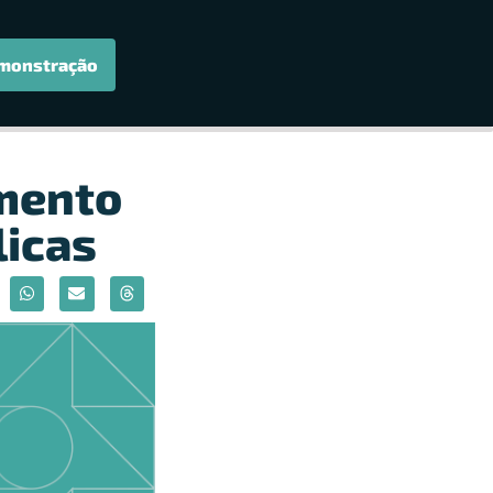
monstração
imento
licas