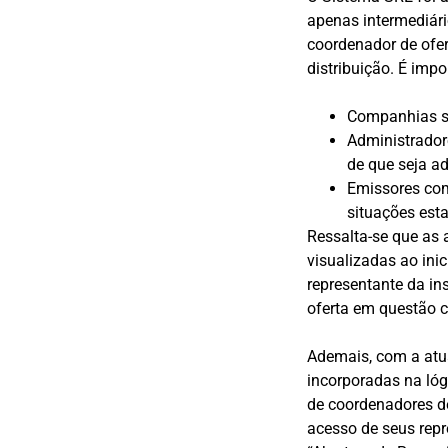
apenas intermediári
coordenador de ofer
distribuição. É imp
Companhias se
Administradore
de que seja ad
Emissores com
situações est
Ressalta-se que as 
visualizadas ao ini
representante da ins
oferta em questão c
Ademais, com a atu
incorporadas na lóg
de coordenadores de
acesso de seus rep