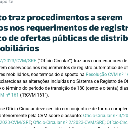
Suporte
o traz procedimentos a serem
s nos requerimentos de regist
o de ofertas públicas de distri
obiliários
nº 7/2023/CVM/SRE
(“Ofício Circular”) traz aos coordenadores de
em observados nos requerimentos de registro automático de of
ores mobiliários, nos termos do disposto na
Resolução CVM nº 1
sclarecidas as alterações incluídas no Sistema de Registro de O
o término do período de transição de 180 (cento e oitenta) dias
VM nº 161
(“RCVM 161”).
e Ofício Circular deve ser lido em conjunto e de forma comple
 anteriormente pela CVM sobre o assunto:
Ofício-Circular nº 3
 1/2023-CVM/SRE
;
Ofício-Circular nº 2/2023-CVM/SRE
;
Ofício-Circ