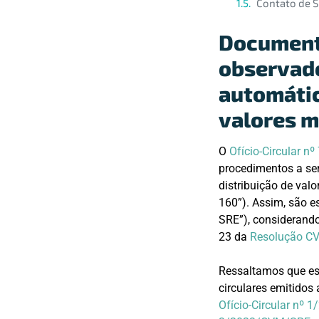
Contato de 
Document
observado
automátic
valores m
O
Ofício-Circular 
procedimentos a ser
distribuição de val
160”). Assim, são e
SRE”), considerando 
23 da
Resolução C
Ressaltamos que ess
circulares emitidos
Ofício-Circular nº