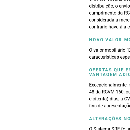
distribuição, o env
cumprimento da RCV
considerada a merc
contrário haverá a c
NOVO VALOR M
O valor mobiliário 
características espe
OFERTAS QUE E
VANTAGEM ADI
Excepcionalmente, n
48 da RCVM 160, ou 
e oitenta) dias, a 
fins de apresentaç
ALTERAÇÕES N
O Sistema SRE foi a