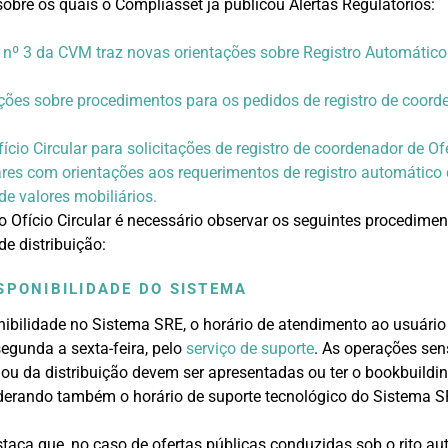
 sobre os quais o Compliasset já publicou Alertas Regulatórios:
r nº 3 da CVM traz novas orientações sobre Registro Automático
ções sobre procedimentos para os pedidos de registro de coord
ício Circular para solicitações de registro de coordenador de Of
ares com orientações aos requerimentos de registro automático 
 de valores mobiliários.
 Ofício Circular é necessário observar os seguintes procediment
de distribuição:
SPONIBILIDADE DO SISTEMA
ibilidade no Sistema SRE, o horário de atendimento ao usuário 
segunda a sexta-feira, pelo
serviço de suporte
. As operações sen
 ou da distribuição devem ser apresentadas ou ter o bookbuildi
derando também o horário de suporte tecnológico do Sistema S
estaca que, no caso de ofertas públicas conduzidas sob o rito a