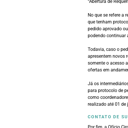
“Abertura de Requer
No que se refere a 
que tenham protoco
pedido aprovado ou
podendo continuar a
Todavia, caso o pedi
apresentem novos r
somente o acesso ao
ofertas em andamen
Já os intermediári
para protocolo de p
como coordenadores
realizado até 01 de
CONTATO DE S
Por fim, a Ofício Ci