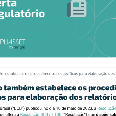
m estabelece os procedimentos específicos para elaboração dos 
o também estabelece os proced
os para elaboração dos relatóri
Brasil (“BCB”) publicou, no dia 10 de maio de 2023, a
Resolução
ue altera a
Resolução BCB nº 130
(“Resolução”) que
dispõe sob