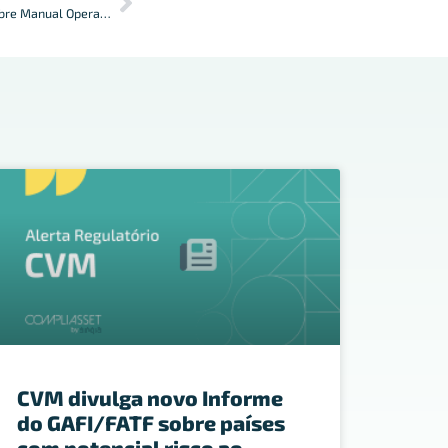
Instrução Normativa BCB Nº 375/23 sobre Manual Operacional Dict 7.0
CVM divulga novo Informe
do GAFI/FATF sobre países
com potencial risco ao