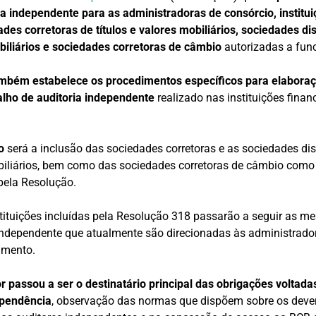
ia independente para as administradoras de consórcio, institu
es corretoras de títulos e valores mobiliários, sociedades dis
obiliários e sociedades corretoras de câmbio
autorizadas a func
mbém estabelece os procedimentos específicos para elaboraçã
alho de auditoria independente
realizado nas instituições finan
o
será a inclusão das sociedades corretoras e as sociedades dis
obiliários, bem como das sociedades corretoras de câmbio como 
ela Resolução.
tituições incluídas pela Resolução 318 passarão a seguir as m
independente que atualmente são direcionadas às administrado
amento.
or passou a ser o destinatário principal das obrigações volta
ependência
, observação das normas que dispõem sobre os deve