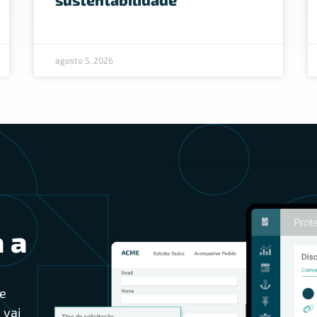
agosto 5, 2026
 a
e
 vai