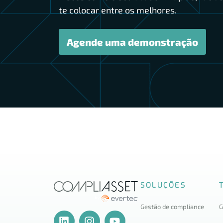
te colocar entre os melhores.
Agende uma demonstração
SOLUÇÕES
Gestão de compliance
G