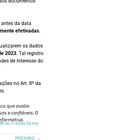
 aos documentos
 antes da data
amente efetivadas
.
atualizarem os dados
 de 2023
. Tal registro
des de Interesse do
ações no Art. 8º da
es.
co, que avalia
as e confiáveis. O
nformativo.
e de Crédito Direto
PRÓXIMO