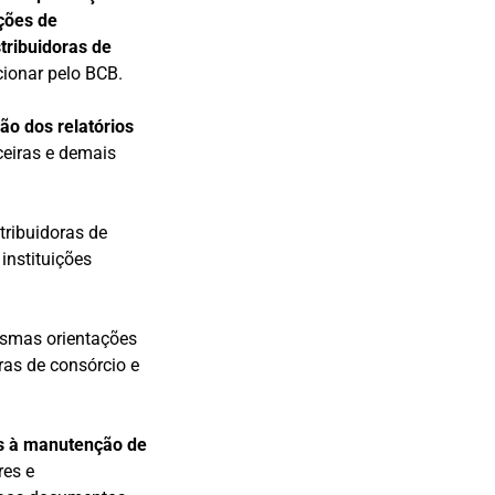
ições de
tribuidoras de
ionar pelo BCB.
o dos relatórios
ceiras e demais
tribuidoras de
instituições
esmas orientações
ras de consórcio e
das à manutenção de
res e