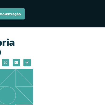
monstração
oria
)