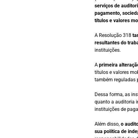
serviços de auditor
pagamento, sociedad
títulos e valores m
A Resolução 318
ta
resultantes do trab
instituições.
A
primeira alteraçã
títulos e valores m
também reguladas p
Dessa forma, as ins
quanto a auditoria 
instituições de pag
Além disso,
o audit
sua política de ind