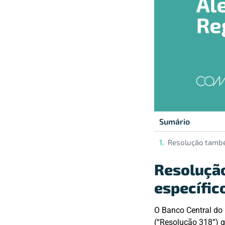
Sumário
Resolução també
Resoluçã
específic
O Banco Central do 
(“Resolução 318”) q