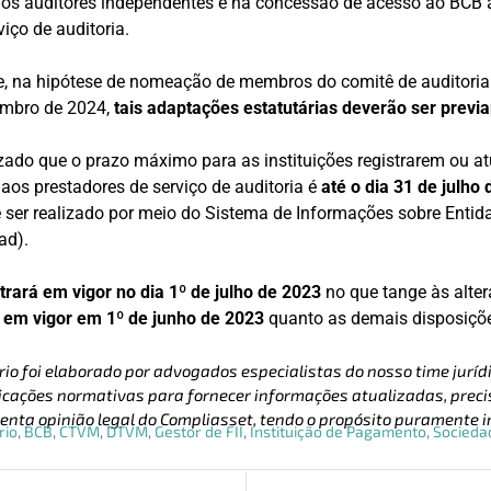
dos auditores independentes e na concessão de acesso ao BCB
iço de auditoria.
e, na hipótese de nomeação de membros do comitê de auditoria
zembro de 2024,
tais adaptações estatutárias deverão ser previ
tizado que o prazo máximo para as instituições registrarem ou 
 aos prestadores de serviço de auditoria é
até o dia 31 de julho
 ser realizado por meio do Sistema de Informações sobre Entida
ad).
trará em vigor no dia 1º de julho de 2023
no que tange às alter
 em vigor em 1º de junho de 2023
quanto as demais disposiçõ
rio foi elaborado por advogados especialistas do nosso time jurídi
cações normativas para fornecer informações atualizadas, precis
enta opinião legal do Compliasset, tendo o propósito puramente i
rio
,
BCB
,
CTVM
,
DTVM
,
Gestor de FII
,
Instituição de Pagamento
,
Sociedad