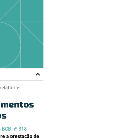
relatórios
imentos
os
 BCB nº 318
re a prestação de