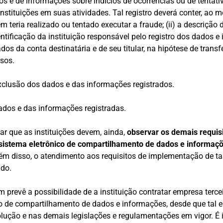
os e de informações sobre indícios de ocorrências ou de tentati
instituições em suas atividades. Tal registro deverá conter, ao me
m teria realizado ou tentado executar a fraude; (ii) a descrição 
identificação da instituição responsável pelo registro dos dados e
dos da conta destinatária e de seu titular, na hipótese de transf
sos.
exclusão dos dados e das informações registrados.
ados e das informações registradas.
tar que as instituições devem, ainda,
observar os demais requis
istema eletrônico de compartilhamento de dados e informaç
ém disso, o atendimento aos requisitos de implementação de tal
do.
prevê a possibilidade de a instituição contratar empresa terce
ço de compartilhamento de dados e informações, desde que tal
lução e nas demais legislações e regulamentações em vigor. É