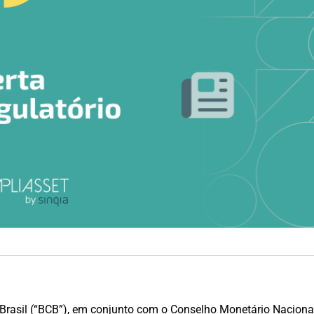
Brasil (“BCB”), em conjunto com o Conselho Monetário Naciona