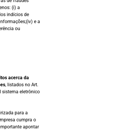
vas de fraudes
nos: (i) a
dos indícios de
 informações;(iv) e a
erência ou
itos acerca da
ões
, listados no Art.
 sistema eletrônico
irizada para a
 empresa cumpra o
 importante apontar