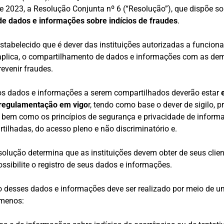
e 2023, a Resolução Conjunta nº 6 (“Resolução”), que dispõe so
e dados e informações sobre indícios de fraudes
.
estabelecido que é dever das instituições autorizadas a funcion
aplica, o compartilhamento de dados e informações com as dema
revenir fraudes.
 os dados e informações a serem compartilhados deverão estar
 regulamentação em vigo
r, tendo como base o dever de sigilo, 
a, bem como os princípios de segurança e privacidade de inform
ilhadas, do acesso pleno e não discriminatório e.
solução determina que as instituições devem obter de seus cli
ossibilite o registro de seus dados e informações.
 desses dados e informações deve ser realizado por meio de um
 menos: