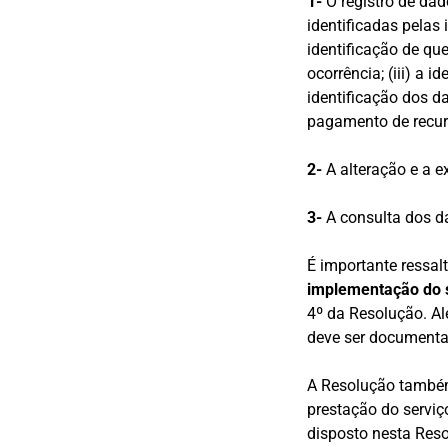
1-
O registro de dad
identificadas pelas 
identificação de que
ocorrência; (iii) a 
identificação dos da
pagamento de recur
2-
A alteração e a 
3-
A consulta dos d
É importante ressal
implementação do s
4º da Resolução. Al
deve ser documenta
A Resolução também 
prestação do servi
disposto nesta Reso