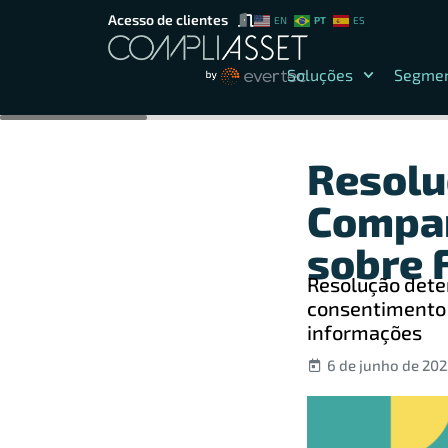
Acesso de clientes
PT
EN
ES
Soluções
Segme
Resolu
Compar
sobre 
Resolução deter
consentimento p
informações
6 de junho de 202