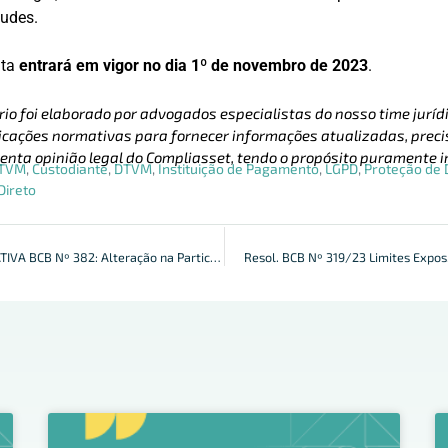
audes.
nta
entrará em vigor no dia 1º de novembro de 2023
.
rio foi elaborado por advogados especialistas do nosso time jurídi
cações normativas para fornecer informações atualizadas, precis
enta opinião legal do Compliasset, tendo o propósito puramente i
TVM
,
Custodiante
,
DTVM
,
Instituição de Pagamento
,
LGPD
,
Proteção de
Direto
INSTRUÇÃO NORMATIVA BCB Nº 382: Alteração na Participação no Spi
Resol. BCB Nº 319/23 Limites Expos.