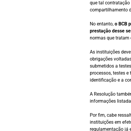
que tal contratação
compartilhamento d
No entanto,
o BCB p
prestação desse se
normas que tratam 
As instituições de
obrigações voltada
submetidos a testes 
processos, testes e t
identificação e a co
A Resolução também
informações listada
Por fim, cabe ressa
instituições em efe
regulamentação já 