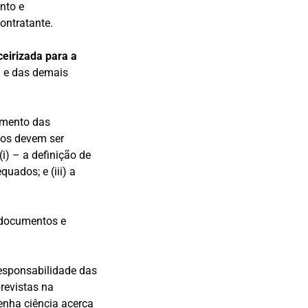
nto e
ontratante.
ceirizada para a
a e das demais
imento das
mos devem ser
i) – a definição de
quados; e (iii) a
 documentos e
responsabilidade das
revistas na
enha ciência acerca