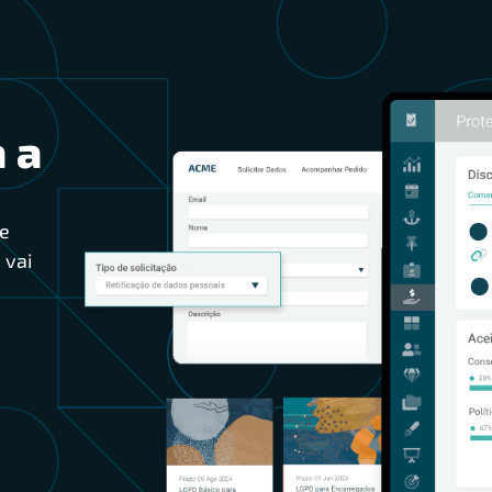
 a
e
 vai