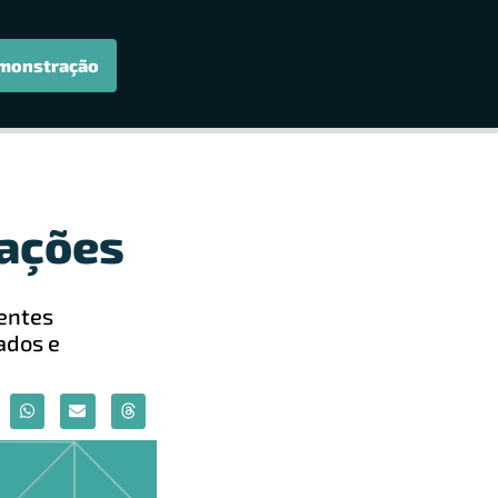
monstração
ações
ientes
ados e