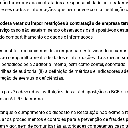
 não transmite aos contratados a responsabilidade pelo tratame
esses dados e informações, que permanece com a instituição c
oderá vetar ou impor restrições à contratação de empresa ter
rviço
caso não estejam sendo observados os dispositivos dest
do compartilhamento de dados e informações.
vem instituir mecanismos de acompanhamento visando o cumpr
s ao compartilhamento de dados e informações. Tais mecanis
periódicos pela auditoria interna, bem como conter, sobretudo: (
rilhas de auditoria; (ii) a definição de métricas e indicadores ade
rreção de eventuais deficiências.
 prevê o dever das instituições deixar à disposição do BCB os
s ao Art. 9º da norma.
ltar que o cumprimento do disposto na Resolução não exime a 
tuar os procedimentos e controles para a prevenção de fraudes p
em vigor, nem de comunicar às autoridades competentes caso t