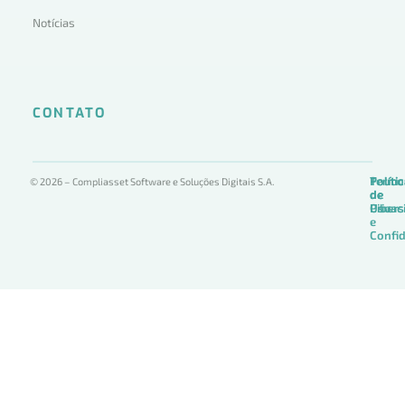
Notícias
CONTATO
Termo
Políti
Políti
© 2026 – Compliasset Software e Soluções Digitais S.A.
de
de
de
Uso
Privac
Ciber
e
Confid