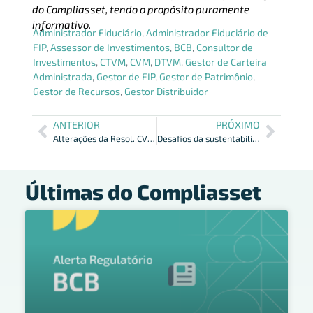
do Compliasset, tendo o propósito puramente
informativo.
Administrador Fiduciário
,
Administrador Fiduciário de
FIP
,
Assessor de Investimentos
,
BCB
,
Consultor de
Investimentos
,
CTVM
,
CVM
,
DTVM
,
Gestor de Carteira
Administrada
,
Gestor de FIP
,
Gestor de Patrimônio
,
Gestor de Recursos
,
Gestor Distribuidor
ANTERIOR
PRÓXIMO
Alterações da Resol. CVM 181 no Marco Regulatório de Fundos
Desafios da sustentabilidade no Mercado Financeiro
Últimas do Compliasset