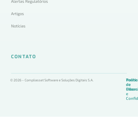
Alertas Regulatórios
Artigos
Notícias
CONTATO
Termo
Políti
Políti
© 2026 – Compliasset Software e Soluções Digitais S.A.
de
de
de
Uso
Privac
Ciber
e
Confid