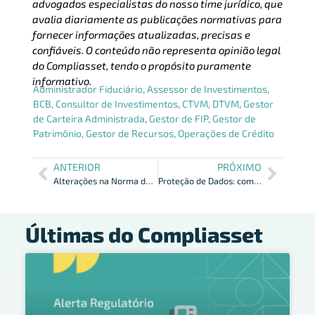
advogados especialistas do nosso time jurídico, que
avalia diariamente as publicações normativas para
fornecer informações atualizadas, precisas e
confiáveis. O conteúdo não representa opinião legal
do Compliasset, tendo o propósito puramente
informativo.
Administrador Fiduciário
,
Assessor de Investimentos
,
BCB
,
Consultor de Investimentos
,
CTVM
,
DTVM
,
Gestor
de Carteira Administrada
,
Gestor de FIP
,
Gestor de
Patrimônio
,
Gestor de Recursos
,
Operações de Crédito
ANTERIOR
PRÓXIMO
Alterações na Norma de Ofertas Públicas: CVM e ANBIMA esclarecem
Proteção de Dados: como tratar os dados pessoais mantidos pela Gestora
Últimas do Compliasset