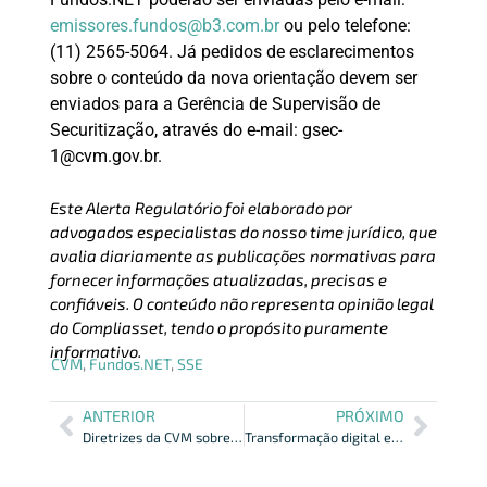
emissores.fundos@b3.com.br
ou pelo telefone:
(11) 2565-5064. Já pedidos de esclarecimentos
sobre o conteúdo da nova orientação devem ser
enviados para a Gerência de Supervisão de
Securitização, através do e-mail: gsec-
1@cvm.gov.br.
Este Alerta Regulatório foi elaborado por
advogados especialistas do nosso time jurídico, que
avalia diariamente as publicações normativas para
fornecer informações atualizadas, precisas e
confiáveis. O conteúdo não representa opinião legal
do Compliasset, tendo o propósito puramente
informativo.
CVM
,
Fundos.NET
,
SSE
ANTERIOR
PRÓXIMO
Diretrizes da CVM sobre Riscos Ld/Ftp no Mercado de Capitais
Transformação digital e tecnologia no compliance