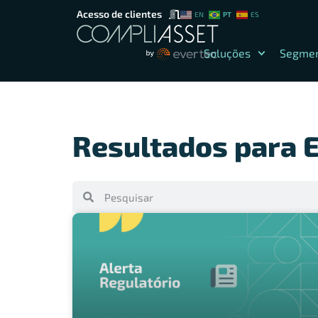
Acesso de clientes
PT
EN
ES
Soluções
Segme
Resultados para E