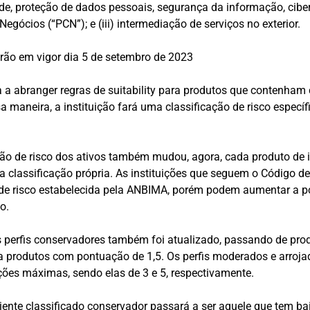
ade, proteção de dados pessoais, segurança da informação, cib
egócios (“PCN”); e (iii) intermediação de serviços no exterior.
arão em vigor dia 5 de setembro de 2023
 a abranger regras de suitability para produtos que contenham 
a maneira, a instituição fará uma classificação de risco específi
ão de risco dos ativos também mudou, agora, cada produto de 
a classificação própria. As instituições que seguem o Código d
e risco estabelecida pela ANBIMA, porém podem aumentar a 
o.
os perfis conservadores também foi atualizado, passando de pr
a produtos com pontuação de 1,5. Os perfis moderados e arro
es máximas, sendo elas de 3 e 5, respectivamente.
liente classificado conservador passará a ser aquele que tem bai