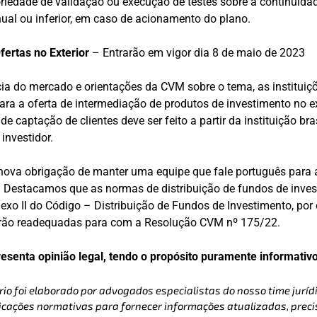
riedade de validação ou execução de testes sobre a continuida
ual ou inferior, em caso de acionamento do plano.
ertas no Exterior
– Entrarão em vigor dia 8 de maio de 2023
a do mercado e orientações da CVM sobre o tema, as instituiçõ
para a oferta de intermediação de produtos de investimento no ex
de captação de clientes deve ser feito a partir da instituição bras
 investidor.
nova obrigação de manter uma equipe que fale português para a
l. Destacamos que as normas de distribuição de fundos de inves
exo II do Código – Distribuição de Fundos de Investimento, por
erão readequadas para com a Resolução CVM nº 175/22.
resenta opinião legal, tendo o propósito puramente informativo
rio foi elaborado por advogados especialistas do nosso time jurídi
cações normativas para fornecer informações atualizadas, precis