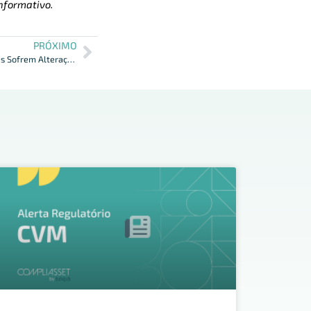
nformativo.
PRÓXIMO
CVM – Regras de Emissores e de Ofertas Sofrem Alterações Pontuais