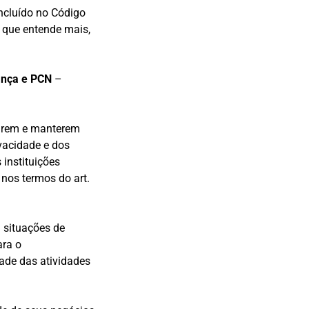
incluído no Código
 que entende mais,
ança e PCN
–
tarem e manterem
vacidade e dos
instituições
nos termos do art.
m situações de
ara o
ade das atividades