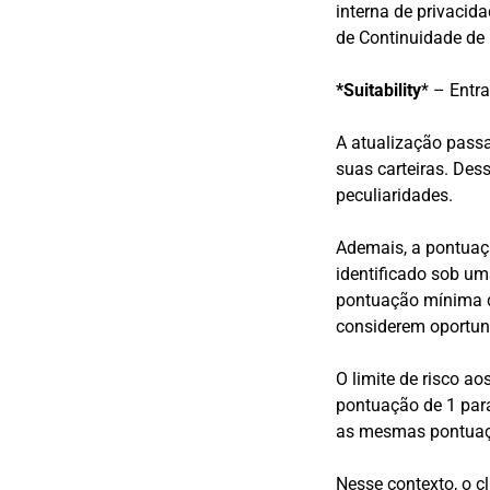
interna de privacid
de Continuidade de N
*Suitability
* – Entr
A atualização passa
suas carteiras. Dess
peculiaridades.
Ademais, a pontuaç
identificado sob um
pontuação mínima d
considerem oportun
O limite de risco a
pontuação de 1 par
as mesmas pontuaçõ
Nesse contexto, o c