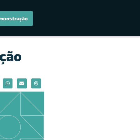
monstração
ição