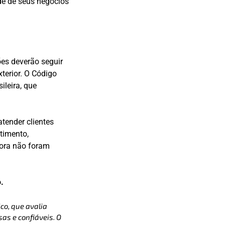
de de seus negócios
es deverão seguir
terior. O Código
ileira, que
tender clientes
timento,
 ora não foram
.
co, que avalia
as e confiáveis. O