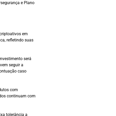
ersegurança e Plano
criptoativos em
ca, refletindo suas
investimento será
evem seguir a
pontuação caso
odutos com
jados continuam com
xa tolerância a