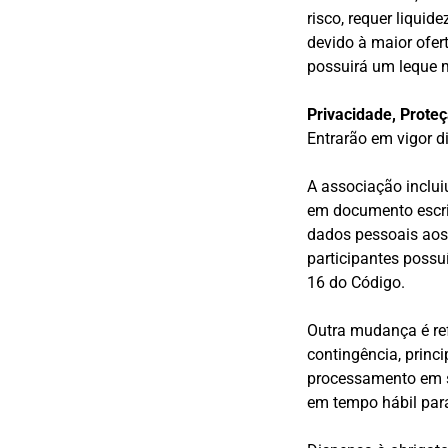
risco, requer liqui
devido à maior ofer
possuirá um leque m
Privacidade, Prote
Entrarão em vigor d
A associação inclui
em documento escri
dados pessoais aos 
participantes possu
16 do Código.
Outra mudança é ref
contingência, princ
processamento em si
em tempo hábil par