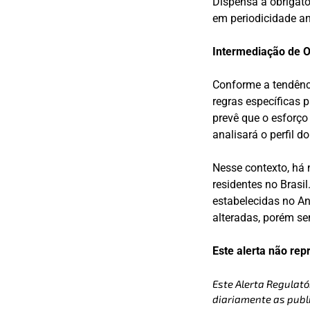
Dispensa à obrigato
em periodicidade an
Intermediação de Of
Conforme a tendênci
regras específicas 
prevê que o esforço 
analisará o perfil do
Nesse contexto, há 
residentes no Brasi
estabelecidas no An
alteradas, porém s
Este alerta não rep
Este Alerta Regulató
diariamente as publi