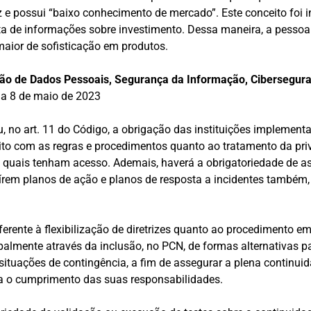
dez e possui “baixo conhecimento de mercado”. Este conceito foi 
ta de informações sobre investimento. Dessa maneira, a pessoa
aior de sofisticação em produtos.
ção de Dados Pessoais, Segurança da Informação, Cibersegur
ia 8 de maio de 2023
u, no art. 11 do Código, a obrigação das instituições implemen
to com as regras e procedimentos quanto ao tratamento da pri
quais tenham acesso. Ademais, haverá a obrigatoriedade de as 
írem planos de ação e planos de resposta a incidentes também, 
erente à flexibilização de diretrizes quanto ao procedimento e
ipalmente através da inclusão, no PCN, de formas alternativas p
tuações de contingência, a fim de assegurar a plena continuid
a o cumprimento das suas responsabilidades.