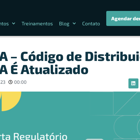
Agendar de
ntos
Treinamentos
Blog
Contato
 – Código de Distribu
 É Atualizado
023
00:00