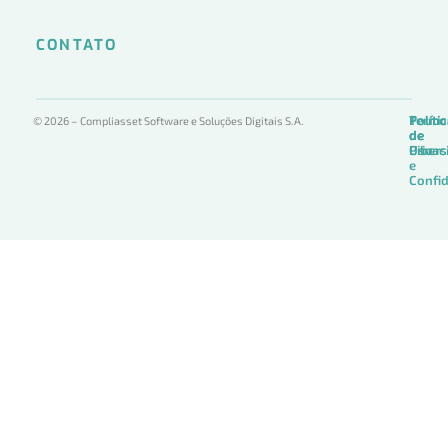
CONTATO
Termo
Políti
Políti
© 2026 – Compliasset Software e Soluções Digitais S.A.
de
de
de
Uso
Privac
Ciber
e
Confid