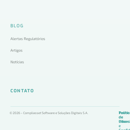
BLOG
Alertas Regulatórios
Artigos
Notícias
CONTATO
Termo
Políti
Políti
© 2026 – Compliasset Software e Soluções Digitais S.A.
de
de
de
Uso
Privac
Ciber
e