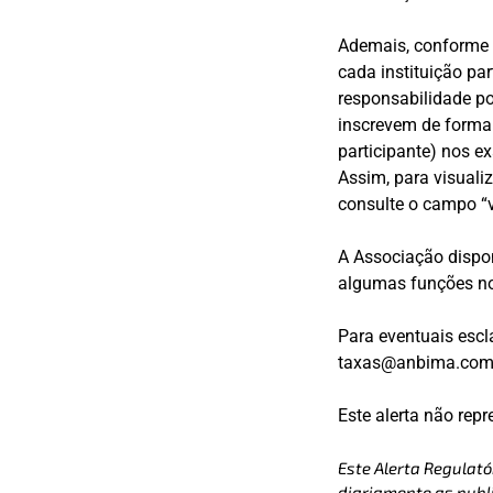
Ademais, conforme o
cada instituição pa
responsabilidade por
inscrevem de forma a
participante) nos e
Assim, para visuali
consulte o campo “ví
A Associação dispon
algumas funções no 
Para eventuais escl
taxas@anbima.com
Este alerta não rep
Este Alerta Regulató
diariamente as publi