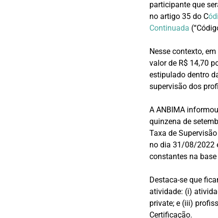
participante que se
no artigo 35 do C
ód
Continuada
(“Código
Nesse contexto, em 
valor de R$ 14,70 po
estipulado dentro 
supervisão dos profi
A ANBIMA informou a
quinzena de setembr
Taxa de Supervisão
no dia 31/08/2022 e
constantes na base 
Destaca-se que fica
atividade: (i) ativi
private; e (iii) pro
Certificação.