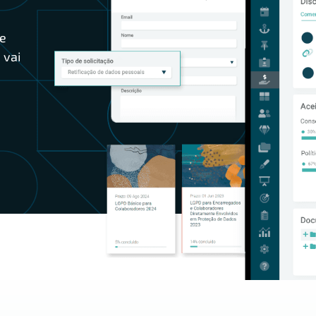
e
 vai