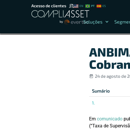
Acesso de clientes
PT
EN
ES
Soluções
Segme
ANBIMA
Cobran
24 de agosto de 
Sumário
Em
comunicado
pub
(“Taxa de Supervisã