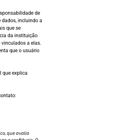
responsabilidade de
 dados, incluindo a
ais que se
cia da instituição
 vinculados a elas.
enta que o usuário
l que explica
contato:
co, que avalia
as e confiáveis. O