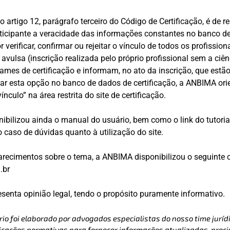
 artigo 12, parágrafo terceiro do Código de Certificação, é de 
rticipante a veracidade das informações constantes no banco de
 verificar, confirmar ou rejeitar o vínculo de todos os profission
vulsa (inscrição realizada pelo próprio profissional sem a ciên
xames de certificação e informam, no ato da inscrição, que estão
zar esta opção no banco de dados de certificação, a ANBIMA ori
nculo” na área restrita do site de certificação.
ibilizou ainda o manual do usuário, bem como o link do tutoria
caso de dúvidas quanto à utilização do site.
arecimentos sobre o tema, a ANBIMA disponibilizou o seguinte 
.br
resenta opinião legal, tendo o propósito puramente informativo.
rio foi elaborado por advogados especialistas do nosso time jurídi
cações normativas para fornecer informações atualizadas, precis