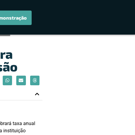
monstração
ra
são
obrará taxa anual
 instituição