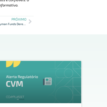
nformativo.
PRÓXIMO
“Regulatory Procedures Revised for Cayman Funds Deregistration”