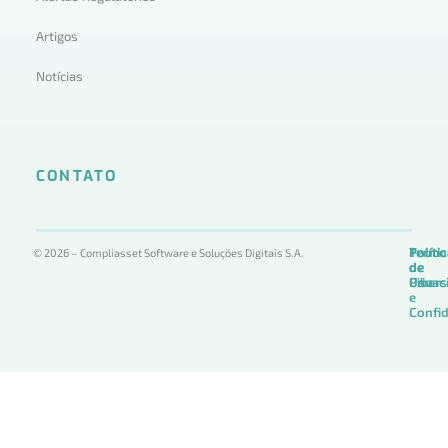
Artigos
Notícias
CONTATO
Termo
Políti
Políti
© 2026 – Compliasset Software e Soluções Digitais S.A.
de
de
de
Uso
Privac
Ciber
e
Confid