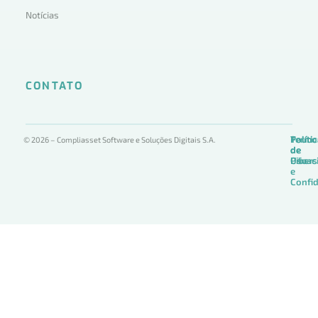
Notícias
CONTATO
Termo
Políti
Políti
© 2026 – Compliasset Software e Soluções Digitais S.A.
de
de
de
Uso
Privac
Ciber
e
Confid