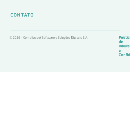
CONTATO
Termo
Políti
Políti
© 2026 – Compliasset Software e Soluções Digitais S.A.
de
de
de
Uso
Privac
Ciber
e
Confid