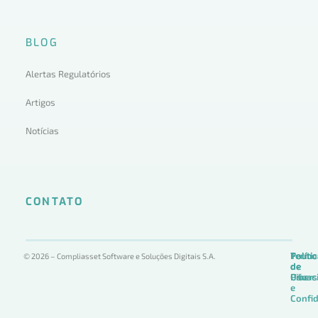
BLOG
Alertas Regulatórios
Artigos
Notícias
CONTATO
Termo
Políti
Políti
© 2026 – Compliasset Software e Soluções Digitais S.A.
de
de
de
Uso
Privac
Ciber
e
Confid