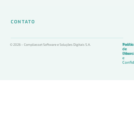
CONTATO
Termo
Políti
Políti
© 2026 – Compliasset Software e Soluções Digitais S.A.
de
de
de
Uso
Privac
Ciber
e
Confid