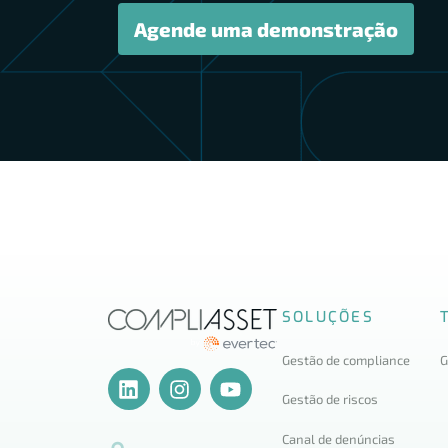
Agende uma demonstração
SOLUÇÕES
Gestão de compliance
G
Gestão de riscos
Canal de denúncias