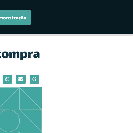
monstração
 compra