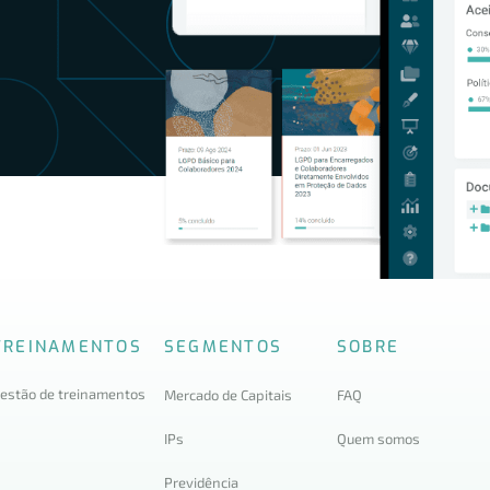
TREINAMENTOS
SEGMENTOS
SOBRE
estão de treinamentos
Mercado de Capitais
FAQ
IPs
Quem somos
Previdência