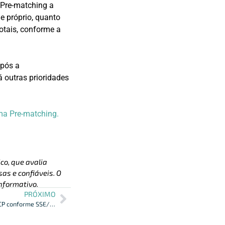
 Pre-matching a
e próprio, quanto
otais, conforme a
após a
á outras prioridades
ma Pre-matching.
co, que avalia
as e confiáveis. O
nformativo.
PRÓXIMO
CVM: FII não podem adquirir cotas de SCP conforme SSE/CVM