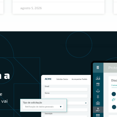
agosto 5, 2026
 a
e
 vai