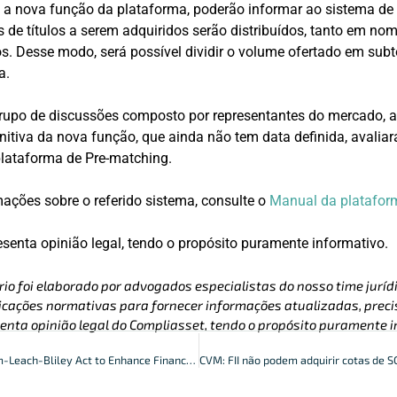
m a nova função da plataforma, poderão informar ao sistema de
 de títulos a serem adquiridos serão distribuídos, tanto em nom
s. Desse modo, será possível dividir o volume ofertado em subt
a.
grupo de discussões composto por representantes do mercado, 
itiva da nova função, que ainda não tem data definida, avaliar
plataforma de Pre-matching.
ações sobre o referido sistema, consulte o
Manual da platafor
resenta opinião legal, tendo o propósito puramente informativo.
rio foi elaborado por advogados especialistas do nosso time jurídi
cações normativas para fornecer informações atualizadas, precis
enta opinião legal do Compliasset, tendo o propósito puramente i
FTC Amends Gramm-Leach-Bliley Act to Enhance Financial Data Security