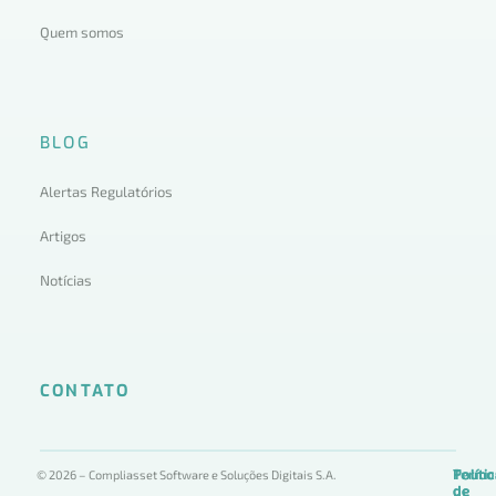
Quem somos
BLOG
Alertas Regulatórios
Artigos
Notícias
CONTATO
Termo
Políti
Políti
© 2026 – Compliasset Software e Soluções Digitais S.A.
de
de
de