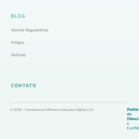
BLOG
Alertas Regulatórios
Artigos
Notícias
CONTATO
Termo
Políti
Políti
© 2026 – Compliasset Software e Soluções Digitais S.A.
de
de
de
Uso
Privac
Ciber
e
Confid