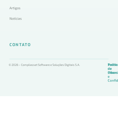
Artigos
Notícias
CONTATO
Termo
Políti
Políti
© 2026 – Compliasset Software e Soluções Digitais S.A.
de
de
de
Uso
Privac
Ciber
e
Confid