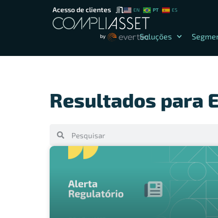
Acesso de clientes
PT
EN
ES
Soluções
Segme
Resultados para E