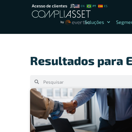
Acesso de clientes
PT
EN
ES
Soluções
Segme
Resultados para E