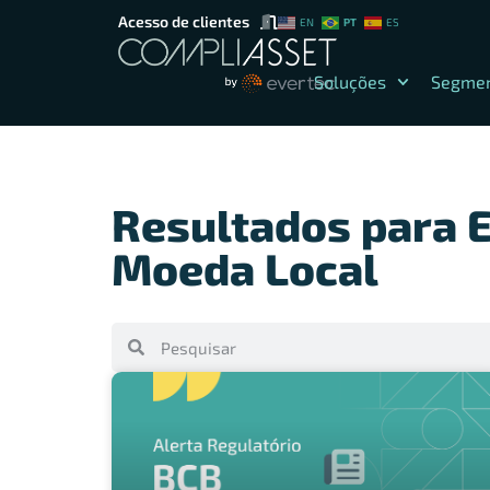
Acesso de clientes
PT
EN
ES
Soluções
Segme
Resultados para 
Moeda Local